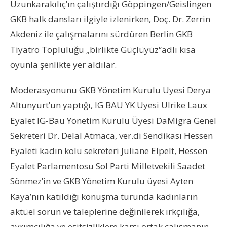
Uzunkarakılıç’ın çalıştırdığı Göppingen/Geislingen
GKB halk dansları ilgiyle izlenirken, Doç. Dr. Zerrin
Akdeniz ile çalışmalarını sürdüren Berlin GKB
Tiyatro Topluluğu „birlikte Güçlüyüz“adlı kısa
oyunla şenlikte yer aldılar.
Moderasyonunu GKB Yönetim Kurulu Üyesi Derya
Altunyurt’un yaptığı, IG BAU YK Üyesi Ulrike Laux
Eyalet IG-Bau Yönetim Kurulu Üyesi DaMigra Genel
Sekreteri Dr. Delal Atmaca, ver.di Sendikası Hessen
Eyaleti kadın kolu sekreteri Juliane Elpelt, Hessen
Eyalet Parlamentosu Sol Parti Milletvekili Saadet
Sönmez’in ve GKB Yönetim Kurulu üyesi Ayten
Kaya’nın katıldığı konuşma turunda kadınların
aktüel sorun ve taleplerine değinilerek ırkçılığa,
ayrımcılığa ve eşitsizliklere karşı ortak çalışmanın