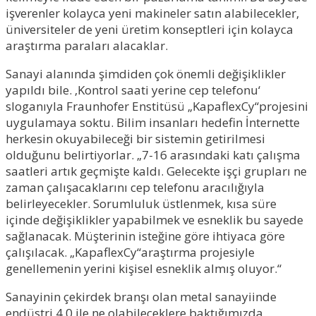
işverenler kolayca yeni makineler satın alabilecekler,
üniversiteler de yeni üretim konseptleri için kolayca
araştırma paraları alacaklar.
Sanayi alanında şimdiden çok önemli değişiklikler
yapıldı bile. ‚Kontrol saati yerine cep telefonu‘
sloganıyla Fraunhofer Enstitüsü „KapaflexCy“projesini
uygulamaya soktu. Bilim insanları hedefin İnternette
herkesin okuyabileceği bir sistemin getirilmesi
olduğunu belirtiyorlar. „7-16 arasındaki katı çalışma
saatleri artık geçmişte kaldı. Gelecekte işçi grupları ne
zaman çalışacaklarını cep telefonu aracılığıyla
belirleyecekler. Sorumluluk üstlenmek, kısa süre
içinde değişiklikler yapabilmek ve esneklik bu sayede
sağlanacak. Müşterinin isteğine göre ihtiyaca göre
çalışılacak. „KapaflexCy“araştırma projesiyle
genellemenin yerini kişisel esneklik almış oluyor.“
Sanayinin çekirdek branşı olan metal sanayiinde
endüstri 4.0 ile ne olabileceklere baktığımızda