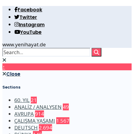
Facebook
Twitter
Instagram
YouTube
www.yenihayat.de
↑
Close
Sections
60. YIL
21
ANALİZ / ANALYSEN
49
AVRUPA
914
ÇALIŞMA YAŞAMI
1.567
DEUTSCH
2.694