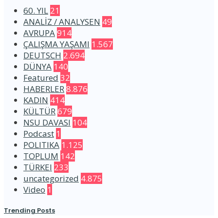
60. YIL
21
ANALİZ / ANALYSEN
49
AVRUPA
914
ÇALIŞMA YAŞAMI
1.567
DEUTSCH
2.694
DÜNYA
140
Featured
32
HABERLER
8.876
KADIN
414
KÜLTÜR
679
NSU DAVASI
104
Podcast
1
POLITIKA
1.125
TOPLUM
142
TÜRKEI
233
uncategorized
4.875
Video
1
Trending Posts