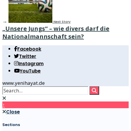
→
Next Story
„Unsere Jungs“ – wie divers darf die
Nationalmannschaft sein?
Facebook
Twitter
Instagram
YouTube
www.yenihayat.de
↑
Close
Sections