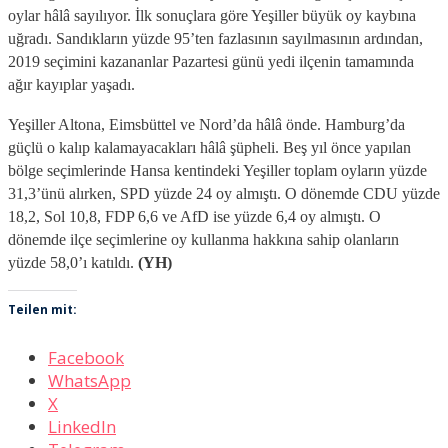
oylar hâlâ sayılıyor. İlk sonuçlara göre Yeşiller büyük oy kaybına
uğradı. Sandıkların yüzde 95’ten fazlasının sayılmasının ardından,
2019 seçimini kazananlar Pazartesi günü yedi ilçenin tamamında
ağır kayıplar yaşadı.
Yeşiller Altona, Eimsbüttel ve Nord’da hâlâ önde. Hamburg’da
güçlü o kalıp kalamayacakları hâlâ şüpheli. Beş yıl önce yapılan
bölge seçimlerinde Hansa kentindeki Yeşiller toplam oyların yüzde
31,3’ünü alırken, SPD yüzde 24 oy almıştı. O dönemde CDU yüzde
18,2, Sol 10,8, FDP 6,6 ve AfD ise yüzde 6,4 oy almıştı. O
dönemde ilçe seçimlerine oy kullanma hakkına sahip olanların
yüzde 58,0’ı katıldı.
(YH)
Teilen mit:
Facebook
WhatsApp
X
LinkedIn