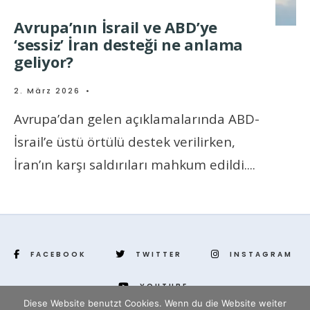
Avrupa’nın İsrail ve ABD’ye
‘sessiz’ İran desteği ne anlama
geliyor?
2. März 2026
•
Avrupa’dan gelen açıklamalarında ABD-
İsrail’e üstü örtülü destek verilirken,
İran’ın karşı saldırıları mahkum edildi.
...
FACEBOOK
TWITTER
INSTAGRAM
YOUTUBE
Diese Website benutzt Cookies. Wenn du die Website weiter