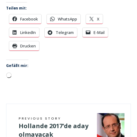
Teilen mit:
Facebook
WhatsApp
X
LinkedIn
Telegram
E-Mail
Drucken
Gefällt mir:
Wird
geladen …
PREVIOUS STORY
Hollande 2017’de aday
olmayacak