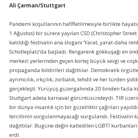
Ali Çarman/Stuttgart
Pandemi koşullarının hafifletilmesiyle birlikte hayat
1 Ağustos) bir sürece yayılan CSD (Christopher Street D
katıldığı festivalin ana sloganı ‘Yarat, yarat-daha 
Schotleplatz’da başladı. Rengarenk gökkuşağı en önde
merkezi yerlerinden geçen kortej büyük sevgi ve coşku 
propaganda bildirileri dağıttılar. Demokratik örgütler
ayrımcılık, ırkçılık, zorbalık, tehdit ve her türden 
gerçekleşti. Yürüyüş güzergahında 20 binden fazla ki
Stuttgart adeta karnaval görüntüsündeydi. TIR üzerine
bir dünya insanlık için bir güzelliktir çağrıları yapı
tercihinin sorgulanmayacağı vurgulandı. Festivalin
dağıttılar. Bugüne değin katledilen LGBTİ kurbanları a
erdi.