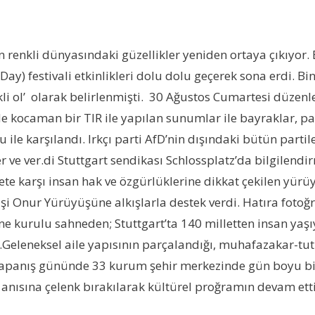
ın renkli dünyasındaki güzellikler yeniden ortaya çıkıyor.
ay) festivali etkinlikleri dolu dolu geçerek sona erdi. Binl
renkli ol’ olarak belirlenmişti. 30 Ağustos Cumartesi düz
 kocaman bir TIR ile yapılan sunumlar ile bayraklar, pank
ile karşılandı. Irkçı parti AfD’nin dışındaki bütün parti
 ve ver.di Stuttgart sendikası Schlossplatz’da bilgilendirm
şiddete karşı insan hak ve özgürlüklerine dikkat çekilen 
şi Onur Yürüyüşüne alkışlarla destek verdi. Hatıra fotoğ
 kurulu sahneden; Stuttgart’ta 140 milletten insan yaşıyo
ldı.Geleneksel aile yapısının parçalandığı, muhafazakar-tu
 kapanış gününde 33 kurum şehir merkezinde gün boyu bi
nısına çelenk bırakılarak kültürel proğramın devam ettiril