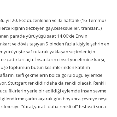
 Bu yıl 20. kez düzenlenen ve iki haftalık (16 Temmuz-
erce kişinin (lezbiyen,gay,biseksüeller, translar..’)
enlenen parade yürüyüşü saat 14.00’de Erwin
art ve döviz taşıyan 5 binden fazla kişiyle şehrin en
ler yürüyüşte saf tutarak yaklaşan seçimler için
e çadırları açtı. İnsanların cinsel yönelimine karşı;
yürüyüşe toplumun bütün kesimlerinden katılım
rafların, selfi çekmelerin bolca görüldüğü eylemde
r. Stuttgart renklidir daha da renkli olacak. Renkli
tucu fikirlerin yerle bir edildiği eylemde insan sevme
lgilendirme çadırı açarak gün boyunca çevreye neşe
mesiye ‘’Yarat,yarat- daha renkli ol’’ festivali sona