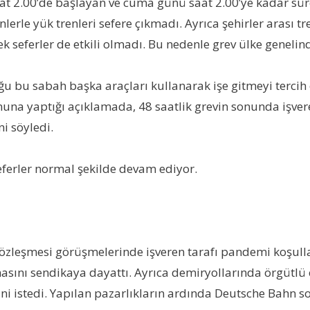
saat 2.00’de başlayan ve cuma günü saat 2.00’ye kadar sür
nlerle yük trenleri sefere çıkmadı. Ayrıca şehirler arası 
ek seferler de etkili olmadı. Bu nedenle grev ülke genelinde
 bu sabah başka araçları kullanarak işe gitmeyi tercih ed
una yaptığı açıklamada, 48 saatlik grevin sonunda işver
i söyledi.
seferler normal şekilde devam ediyor.
sözleşmesi görüşmelerinde işveren tarafı pandemi koşull
ını sendikaya dayattı. Ayrıca demiryollarında örgütlü 
i istedi. Yapılan pazarlıkların ardında Deutsche Bahn son