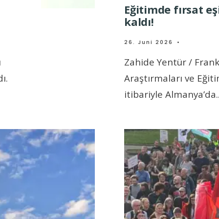
Eğitimde fırsat eş
kaldı!
26. Juni 2026
•
ı
Zahide Yentür / Frank
ı.
Araştırmaları ve Eğitim
itibariyle Almanya’da
.