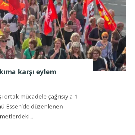
ıkıma karşı eylem
şı ortak mücadele çağrısıyla 1
nü Essen’de düzenlenen
zmetlerdeki
...