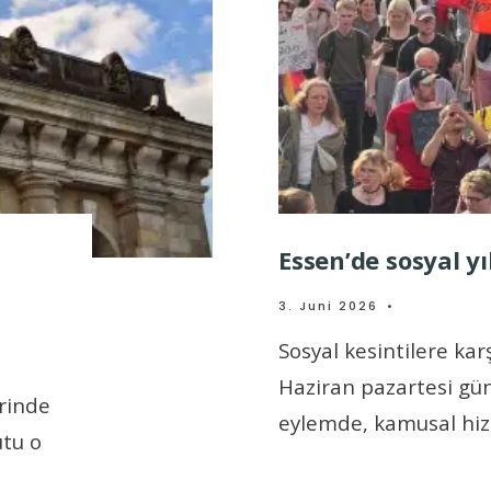
Essen’de sosyal y
3. Juni 2026
•
Sosyal kesintilere kar
Haziran pazartesi gü
rinde
eylemde, kamusal hi
utu o