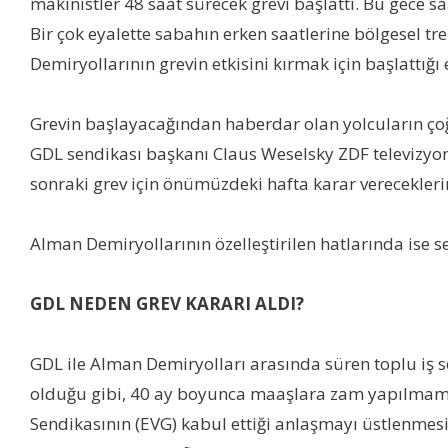
makinistler 48 saat sürecek grevi başlattı. Bu gece 
Bir çok eyalette sabahın erken saatlerine bölgesel tre
Demiryollarının grevin etkisini kırmak için başlattığı 
Grevin başlayacağından haberdar olan yolcuların çoğu
GDL sendikası başkanı Claus Weselsky ZDF televizyon
sonraki grev için önümüzdeki hafta karar vereceklerin
Alman Demiryollarının özelleştirilen hatlarında ise 
GDL NEDEN GREV KARARI ALDI?
GDL ile Alman Demiryolları arasında süren toplu iş 
olduğu gibi, 40 ay boyunca maaşlara zam yapılmamas
Sendikasının (EVG) kabul ettiği anlaşmayı üstlenmesin