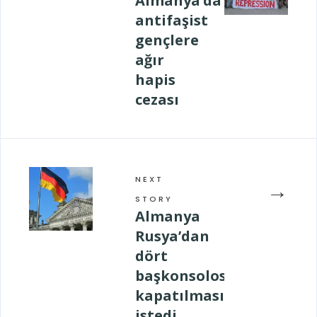
Almanya’da
antifaşist
gençlere
ağır
hapis
cezası
NEXT
→
STORY
Almanya
Rusya’dan
dört
başkonsolosluğunun
kapatılmasını
istedi