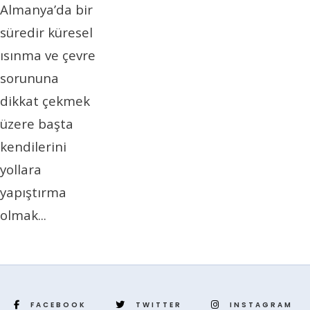
Almanya’da bir
süredir küresel
ısınma ve çevre
sorununa
dikkat çekmek
üzere başta
kendilerini
yollara
yapıştırma
olmak
...
FACEBOOK
TWITTER
INSTAGRAM