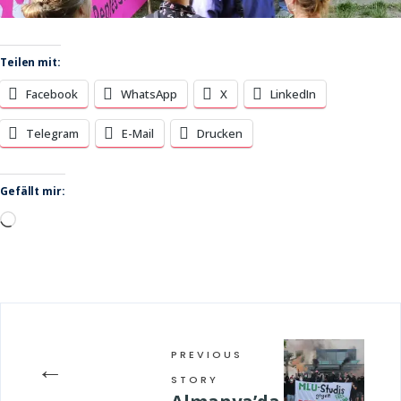
Teilen mit:
Facebook
WhatsApp
X
LinkedIn
Telegram
E-Mail
Drucken
Gefällt mir:
Wird
geladen …
PREVIOUS
←
STORY