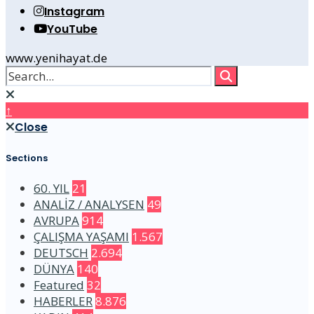
Instagram
YouTube
www.yenihayat.de
↑
Close
Sections
60. YIL
21
ANALİZ / ANALYSEN
49
AVRUPA
914
ÇALIŞMA YAŞAMI
1.567
DEUTSCH
2.694
DÜNYA
140
Featured
32
HABERLER
8.876