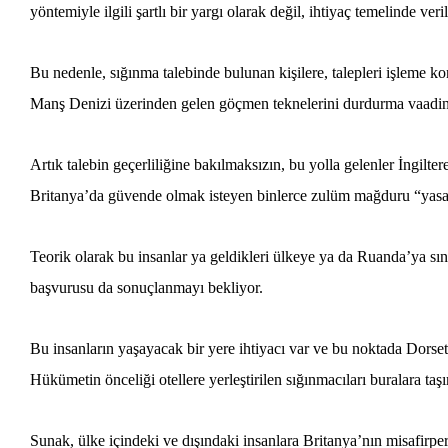
yöntemiyle ilgili şartlı bir yargı olarak değil, ihtiyaç temelinde veril
Bu nedenle, sığınma talebinde bulunan kişilere, talepleri işleme 
Manş Denizi üzerinden gelen göçmen teknelerini durdurma vaadinin 
Artık talebin geçerliliğine bakılmaksızın, bu yolla gelenler İngilt
Britanya’da güvende olmak isteyen binlerce zulüm mağduru “yasadı
Teorik olarak bu insanlar ya geldikleri ülkeye ya da Ruanda’ya s
başvurusu da sonuçlanmayı bekliyor.
Bu insanların yaşayacak bir yere ihtiyacı var ve bu noktada Dorset 
Hükümetin önceliği otellere yerleştirilen sığınmacıları buralara taş
Sunak, ülke içindeki ve dışındaki insanlara Britanya’nın misafirpe