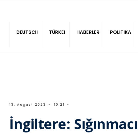
Sitede ara
DEUTSCH
TÜRKEI
HABERLER
POLITIKA
13. August 2023
•
10:21
•
İngiltere: Sığınmac