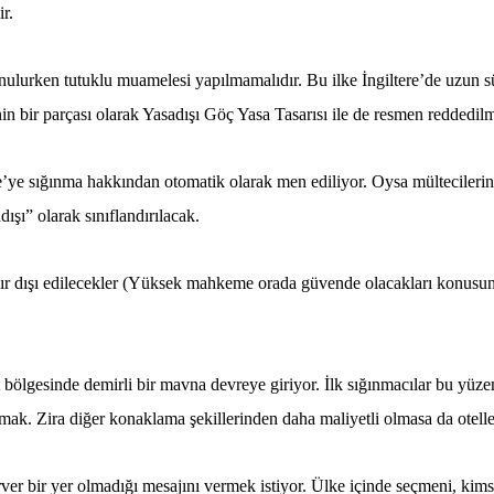
ir.
konulurken tutuklu muamelesi yapılmamalıdır. Bu ilke İngiltere’de uzun 
bir parçası olarak Yasadışı Göç Yasa Tasarısı ile de resmen reddedilmi
ere’ye sığınma hakkından otomatik olarak men ediliyor. Oysa mültecilerin
şı” olarak sınıflandırılacak.
ınır dışı edilecekler (Yüksek mahkeme orada güvende olacakları konusu
bölgesinde demirli bir mavna devreye giriyor. İlk sığınmacılar bu yüzen g
ımak. Zira diğer konaklama şekillerinden daha maliyetli olmasa da otelle
rver bir yer olmadığı mesajını vermek istiyor. Ülke içinde seçmeni, ki