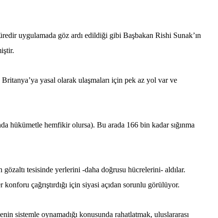
süredir uygulamada göz ardı edildiği gibi Başbakan Rishi Sunak’ın
ştir.
 Britanya’ya yasal olarak ulaşmaları için pek az yol var ve
nda hükümetle hemfikir olursa). Bu arada 166 bin kadar sığınma
özaltı tesisinde yerlerini -daha doğrusu hücrelerini- aldılar.
r konforu çağrıştırdığı için siyasi açıdan sorunlu görülüyor.
msenin sistemle oynamadığı konusunda rahatlatmak, uluslararası