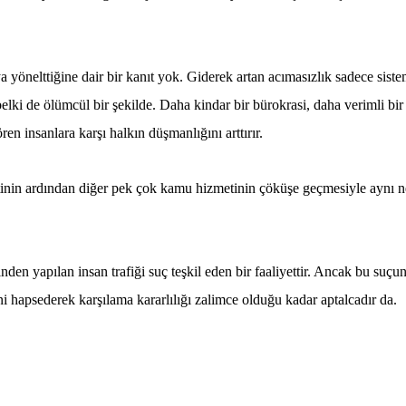
a yönelttiğine dair bir kanıt yok. Giderek artan acımasızlık sadece sist
belki de ölümcül bir şekilde. Daha kindar bir bürokrasi, daha verimli bir 
ren insanlara karşı halkın düşmanlığını arttırır.
tinin ardından diğer pek çok kamu hizmetinin çöküşe geçmesiyle aynı n
nden yapılan insan trafiği suç teşkil eden bir faaliyettir. Ancak bu suçu
ni hapsederek karşılama kararlılığı zalimce olduğu kadar aptalcadır da.