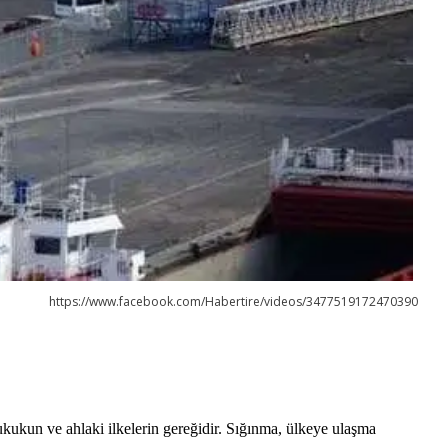
https://www.facebook.com/Habertire/videos/3477519172470390
ukukun ve ahlaki ilkelerin gereğidir. Sığınma, ülkeye ulaşma