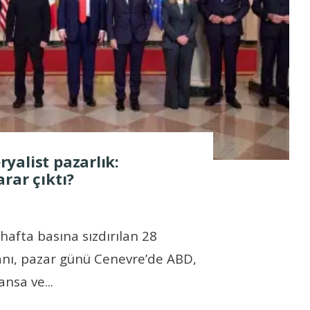
yalist pazarlık:
rar çıktı?
afta basına sızdırılan 28
nı, pazar günü Cenevre’de ABD,
ansa ve
...