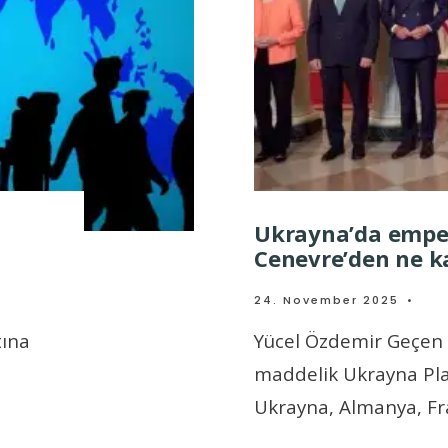
Ukrayna’da emper
Cenevre’den ne ka
24. November 2025
•
tına
Yücel Özdemir Geçen h
maddelik Ukrayna Pla
Ukrayna, Almanya, Fr