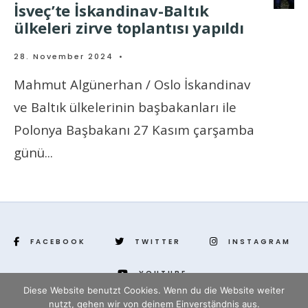
İsveç’te İskandinav-Baltık
ülkeleri zirve toplantısı yapıldı
28. November 2024
•
Mahmut Algünerhan / Oslo İskandinav
ve Baltık ülkelerinin başbakanları ile
Polonya Başbakanı 27 Kasım çarşamba
günü
...
FACEBOOK
TWITTER
INSTAGRAM
YOUTUBE
Diese Website benutzt Cookies. Wenn du die Website weiter
nutzt, gehen wir von deinem Einverständnis aus.