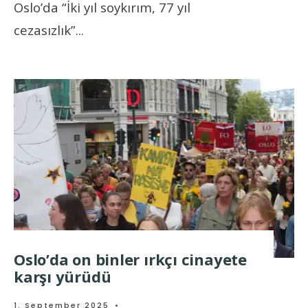
Oslo’da “İki yıl soykırım, 77 yıl
cezasızlık”
...
Oslo’da on binler ırkçı cinayete
karşı yürüdü
1. September 2025
•