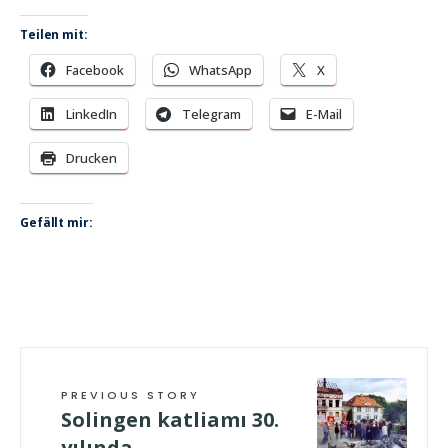
Teilen mit:
Facebook
WhatsApp
X
LinkedIn
Telegram
E-Mail
Drucken
Gefällt mir:
PREVIOUS STORY
Solingen katliamı 30.
yılında