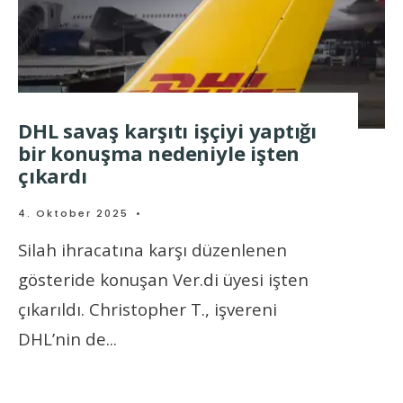
DHL savaş karşıtı işçiyi yaptığı
bir konuşma nedeniyle işten
çıkardı
4. Oktober 2025
•
Silah ihracatına karşı düzenlenen
gösteride konuşan Ver.di üyesi işten
çıkarıldı. Christopher T., işvereni
DHL’nin de
...