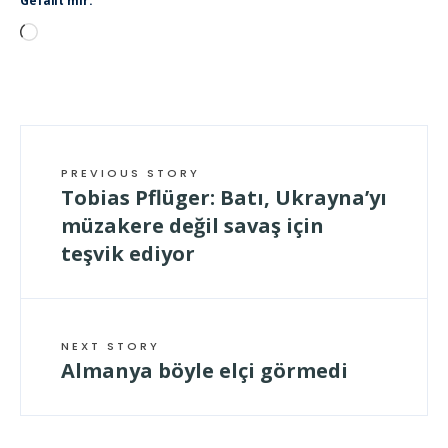
Gefällt mir:
Wird
geladen …
PREVIOUS STORY
Tobias Pflüger: Batı, Ukrayna’yı
müzakere değil savaş için
teşvik ediyor
NEXT STORY
Almanya böyle elçi görmedi