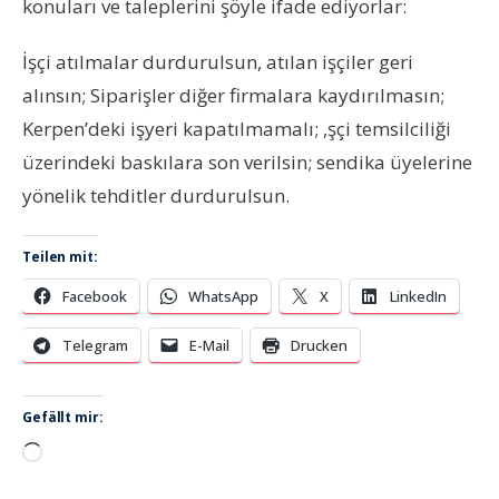
konuları ve taleplerini şöyle ifade ediyorlar:
İşçi atılmalar durdurulsun, atılan işçiler geri
alınsın; Siparişler diğer firmalara kaydırılmasın;
Kerpen’deki işyeri kapatılmamalı; ,şçi temsilciliği
üzerindeki baskılara son verilsin; sendika üyelerine
yönelik tehditler durdurulsun.
Teilen mit:
Facebook
WhatsApp
X
LinkedIn
Telegram
E-Mail
Drucken
Gefällt mir:
Wird
geladen …