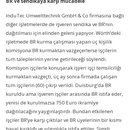
BR ve sendikaya karşı mücadele
InduTec Umwelttechnik GmbH & Co firmasına bağlı
diğer işletmelerde de işveren sendika ve BR’nin
dağıtılması için elinden geleni yapıyor. Wörth’deki
işletmede BR kurma çalışması yapan üç kişilik
komisyona BR kurmaktan vazgeçerlerse işçilerin
tüm taleplerinin yerine getirileceği söylendi.
Komisyon işçilerle konuşarak işyeri işçi temsilciliği
kurmaktan vazgeçti, üç ay sonra firmada çalışan
tüm işçilerin (60) çıkışı verildi. Duisburg’da BR
kuruldu ama işveren işçiler arasında BR istifa eder,
yenisi de kurulmazsa 750 Euro ikramiye
dağıtılacağını yaygınlaştırdı. Bundan etkilenen
işçiler BR’ye karşı çıktılar ve BR üyelerinin bir kısmı
hayal kırıklığı ve yılgınlıkla istifa ettiler. Şimdi