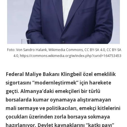
Foto: Von Sandro Halank, Wikimedia Commons, CC BY-SA 4.0, CC BY-SA
4.0, https://commons.wikimedia.org/w/index.php?curid=164753453
Federal Maliye Bakanı Klingbeil özel emeklilik
sigortasını “modernleştirmek” için harekete
geçti. Almanya’daki emekçileri bir türlü
borsalarda kumar oynamaya alıştıramayan
mali sermaye ve politikacıları, emekçi kitlelerini
çocukları üzerinden zorla borsaya sokmaya
hazırlanıyor. Devlet kaynaklarını “katkı payı”