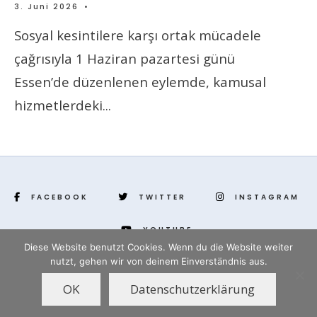
3. Juni 2026
•
Sosyal kesintilere karşı ortak mücadele
çağrısıyla 1 Haziran pazartesi günü
Essen’de düzenlenen eylemde, kamusal
hizmetlerdeki
...
FACEBOOK
TWITTER
INSTAGRAM
YOUTUBE
Diese Website benutzt Cookies. Wenn du die Website weiter
nutzt, gehen wir von deinem Einverständnis aus.
www.yenihayat.de
OK
Datenschutzerklärung