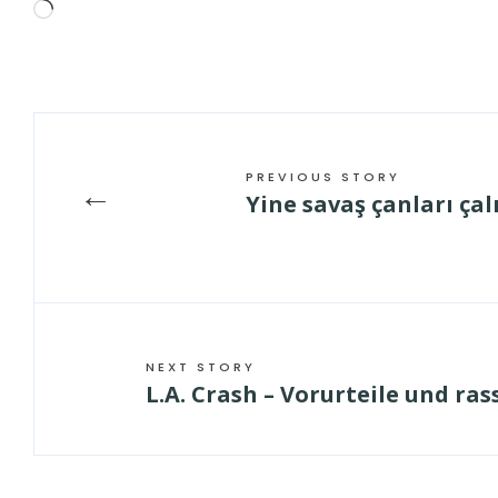
Wird
geladen …
PREVIOUS STORY
←
Yine savaş çanları çal
NEXT STORY
L.A. Crash – Vorurteile und ra