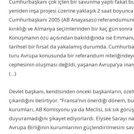
Cumhurbaşkanı çok içten bir savunma yaptı fakat bu 
yeniden inşa projesi üzerine yaklaşık 2 saat boyunca
Cumhurbaşkanı 2005 (AB Anayasası) referandumundan 
kırıklığı ve Almanya seçimlerinden bir kaç gün sonra 
Konuşmanın özü açısından bakıldığında ise Emmanuel 
tarihsel bir fırsat da yakalamış durumda. Cumhurbaş
turu Avrupa konusunda bir referandum niteliğindeyd
cephesinin oluşması değildi, yaşanan Avrupa’ya inan
(…)
Devlet başkanı, kendisinden önceki başkanların, özell
çıkardığını belirtiyor. “Fransa’nın önerdiği dönem, 
kurumları, AB Komisyonu ya da Meclisi, sık sık görüş
duyuramadığını şikayet ediyorlardı. Elysée Sarayı 
Avrupa Birliğinin kurumlarının güçlendirilmesini s