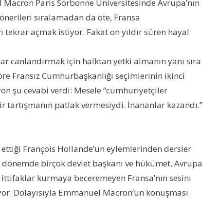
el Macron Paris Sorbonne Üniversitesinde Avrupa’nın
önerileri sıralamadan da öte, Fransa
krar açmak istiyor. Fakat on yıldır süren hayal
r canlandırmak için halktan yetki almanın yanı sıra
re Fransız Cumhurbaşkanlığı seçimlerinin ikinci
n şu cevabi verdi: Mesele “cumhuriyetçiler
r tartışmanın patlak vermesiydi. İnananlar kazandı.”
k ettiği François Hollande’un eylemlerinden dersler
ceki dönemde birçok devlet başkanı ve hükümet, Avrupa
n ittifaklar kurmaya beceremeyen Fransa’nın sesini
lıyor. Dolayısıyla Emmanuel Macron’un konuşması