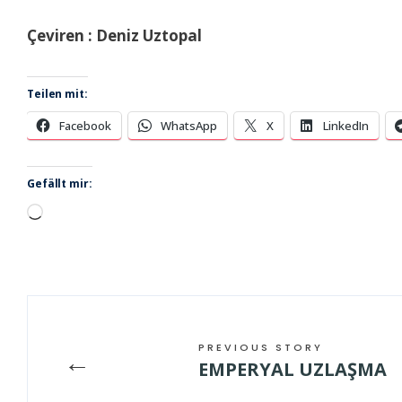
Çeviren : Deniz Uztopal
Teilen mit:
Facebook
WhatsApp
X
LinkedIn
Gefällt mir:
Wird
geladen …
PREVIOUS STORY
←
EMPERYAL UZLAŞMA