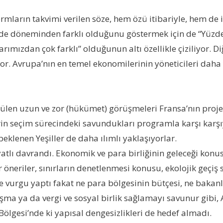
ların takvimi verilen söze, hem özü itibariyle, hem de in
ande döneminden farklı olduğunu göstermek için de “Yüzd
ıklarımızdan çok farklı” olduğunun altı özellikle çiziliy
r. Avrupa’nın en temel ekonomilerinin yöneticileri daha y
ülen uzun ve zor (hükümet) görüşmeleri Fransa’nın projesi 
lerin seçim sürecindeki savundukları programla karşı kar
eklenen Yeşiller de daha ılımlı yaklaşıyorlar.
tlı davrandı. Ekonomik ve para birliğinin geleceği konus
 öneriler, sınırların denetlenmesi konusu, ekolojik geçiş
 vurgu yaptı fakat ne para bölgesinin bütçesi, ne bakanl
ışma ya da vergi ve sosyal birlik sağlamayı savunur gibi,
Bölgesi’nde ki yapısal dengesizlikleri de hedef almadı.