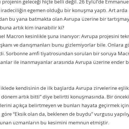
projenin geleceği hiçte belli değil. 26 Eylül’de Emmanu
 iradeciliğin egemen olduğu bir konuşma yaptı. Art arda 
bu yana batmakta olan Avrupa üzerine bir tartışmayı te
buna artık kim inanabilir ki?
Macron kesinlikle şuna inanıyor: Avrupa projesini tekra
kanı ve danışmanları bunu gizlemiyorlar bile. Onlara gö
i. Sorbonne amfi tiyatrosundan sorulan bir soruya Macro
anlar ile inanmayanlar arasında Avrupa üzerine ender bi
iklede kendisinin de ilk başlarda Avrupa zirvelerine eşli
bu dönem artık bitti” diye belirtti konuşmasında. Bir ön
lerini açıkça belirtmeyen ve bunları hayata geçirmek içi
na göre “Eksik olan da, beklenen de buydu” vurgusu yapı
avunan uzmanların bu kesimini memnun etmiştir.