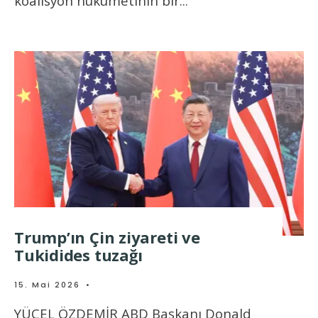
koalisyon hükümetinin bir
...
Trump’ın Çin ziyareti ve
Tukidides tuzağı
15. Mai 2026
•
YÜCEL ÖZDEMİR ABD Başkanı Donald