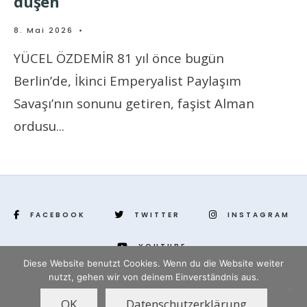
düşen
8. Mai 2026
•
YÜCEL ÖZDEMİR 81 yıl önce bugün
Berlin’de, İkinci Emperyalist Paylaşım
Savaşı’nın sonunu getiren, faşist Alman
ordusu
...
FACEBOOK
TWITTER
INSTAGRAM
YOUTUBE
Diese Website benutzt Cookies. Wenn du die Website weiter
nutzt, gehen wir von deinem Einverständnis aus.
www.yenihayat.de
OK
Datenschutzerklärung