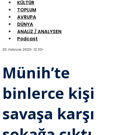
KÜLTÜR
TOPLUM
AVRUPA
DÜNYA
ANALİZ / ANALYSEN
Podcast
20. Februar 2023
•
12:33
•
Münih’te
binlerce kişi
savaşa karşı
sokağa çıktı