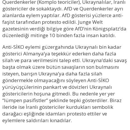
Querdenkerler (Komplo teoriciler), Ukraynalılar, İranlı
göstericiler de sokaktaydı. AfD ve Querdenkerler ayrı
alanlarda eylem yaptılar. AfD gösterisi yüzlerce anti-
faşist tarafından protesto edildi. Junge Welt
gazetesinin verdiği bilgiye göre AfD’nin Königsplatz’da
düzenlediği mitinge 10 binden fazla insan katıldı.
Anti-SİKO eylemi güzergahında Ukraynalı bin kadar
gösterici Almanya’ya teşekkür ederken daha fazla
silah ve para verilmesini talep etti. Ukrayna’daki savaş
başta olmak üzere bütün savaşların son bulmasını
isteyen, barışın Ukrayna’ya daha fazla silah
göndermekle olmayacağını söyleyen Anti-SİKO
yürüyüşçülerinin pankart ve dövizleri Ukraynalı
göstericilerin hoşuna gitmedi. Bu nedenle yer yer
“lümpen pasifistler” şeklinde tepki gösterdiler. Biraz
ileride ise İranlı göstericiler kurdukları sembolik
darağacı eşliğinde idamları protesto ettiler ve
eylemlere saldırıları kınadılar.