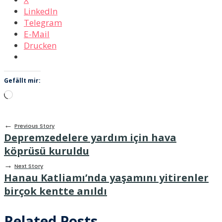
LinkedIn
Telegram
E-Mail
Drucken
Gefällt mir:
Wird
geladen …
←
Previous Story
Depremzedelere yardım için hava
köprüsü kuruldu
→
Next Story
Hanau Katliamı’nda yaşamını yitirenler
birçok kentte anıldı
Related Posts