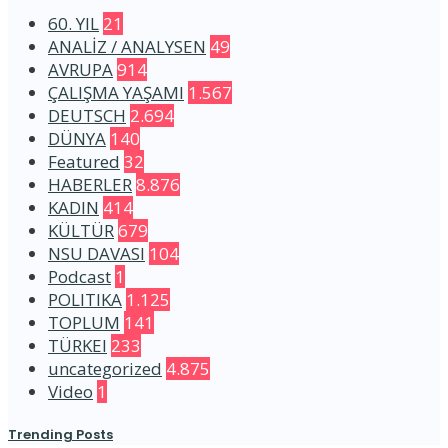
60. YIL
21
ANALİZ / ANALYSEN
49
AVRUPA
914
ÇALIŞMA YAŞAMI
1.567
DEUTSCH
2.694
DÜNYA
140
Featured
32
HABERLER
8.876
KADIN
414
KÜLTÜR
679
NSU DAVASI
104
Podcast
1
POLITIKA
1.125
TOPLUM
141
TÜRKEI
233
uncategorized
4.875
Video
1
Trending Posts