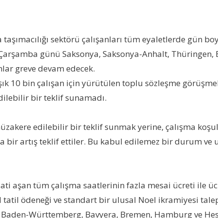
şya taşımacılığı sektörü çalışanları tüm eyaletlerde gün 
 Çarşamba günü Saksonya, Saksonya-Anhalt, Thüringen, 
anlar greve devam edecek.
aşık 10 bin çalışan için yürütülen toplu sözleşme görüşm
ilebilir bir teklif sunamadı.
zakere edilebilir bir teklif sunmak yerine, çalışma koşull
da bir artış teklif ettiler. Bu kabul edilemez bir durum 
ti aşan tüm çalışma saatlerinin fazla mesai ücreti ile ücr
 tatil ödeneği ve standart bir ulusal Noel ikramiyesi talep
a, Baden-Württemberg, Bavyera, Bremen, Hamburg ve Hess