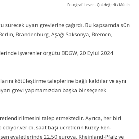
Fotoğraf: Levent Çokdeğerli / Münih
boyu sürecek uyarı grevlerine çağırdı. Bu kapsamda sün
Berlin, Brandenburg, Aşağı Saksonya, Bremen,
elerinde işverenler örgütü BDGW, 20 Eylül 2024
arını kötüleştirme taleplerine bağlı kaldılar ve aynı
ve uyarı grevi yapmamızdan başka bir seçenek
etlendirilmesini talep etmektedir. Ayrıca, her biri
 ediyor.ver.di, saat başı ücretlerin Kuzey Ren-
en eyaletlerinde 22,50 euroya, Rheinland-Pfalz ve