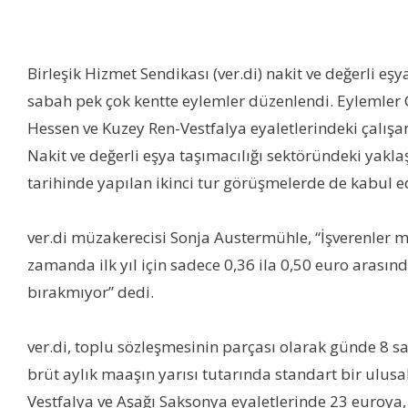
Birleşik Hizmet Sendikası (ver.di) nakit ve değerli e
sabah pek çok kentte eylemler düzenlendi. Eylemler
Hessen ve Kuzey Ren-Vestfalya eyaletlerindeki çalış
Nakit ve değerli eşya taşımacılığı sektöründeki yakl
tarihinde yapılan ikinci tur görüşmelerde de kabul ed
ver.di müzakerecisi Sonja Austermühle, “İşverenler mü
zamanda ilk yıl için sadece 0,36 ila 0,50 euro arasın
bırakmıyor” dedi.
ver.di, toplu sözleşmesinin parçası olarak günde 8 saa
brüt aylık maaşın yarısı tutarında standart bir ulusal
Vestfalya ve Aşağı Saksonya eyaletlerinde 23 euroy