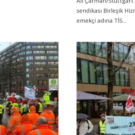
Ali Çarman/Stuttgart 
sendikası Birleşik Hiz
emekçi adına TİS
...