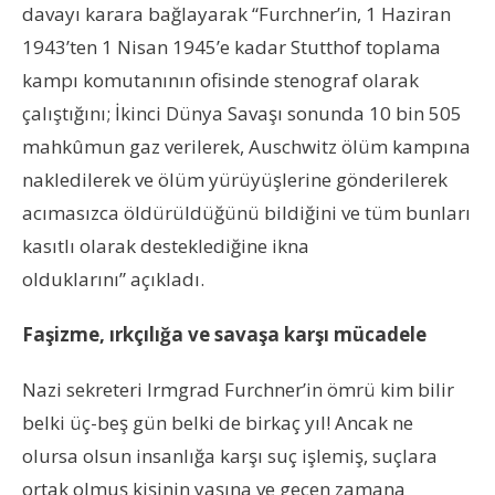
davayı karara bağlayarak “Furchner’in, 1 Haziran
1943’ten 1 Nisan 1945’e kadar Stutthof toplama
kampı komutanının ofisinde stenograf olarak
çalıştığını; İkinci Dünya Savaşı sonunda 10 bin 505
mahkûmun gaz verilerek, Auschwitz ölüm kampına
nakledilerek ve ölüm yürüyüşlerine gönderilerek
acımasızca öldürüldüğünü bildiğini ve tüm bunları
kasıtlı olarak desteklediğine ikna
olduklarını” açıkladı.
Faşizme, ırkçılığa ve savaşa karşı mücadele
Nazi sekreteri Irmgrad Furchner’in ömrü kim bilir
belki üç-beş gün belki de birkaç yıl! Ancak ne
olursa olsun insanlığa karşı suç işlemiş, suçlara
ortak olmuş kişinin yaşına ve geçen zamana