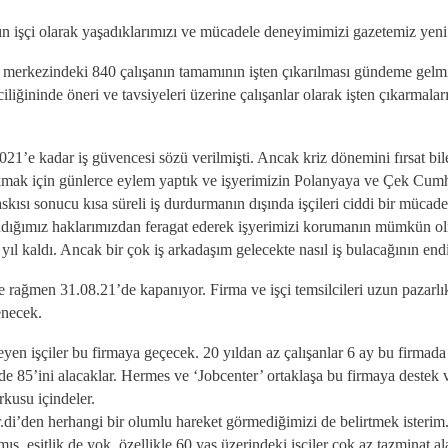
ın işçi olarak yaşadıklarımızı ve mücadele deneyimimizi gazetemiz yeni 
rkezindeki 840 çalışanın tamamının işten çıkarılması gündeme gelmişti
iliğininde öneri ve tavsiyeleri üzerine çalışanlar olarak işten çıkarmal
021’e kadar iş güvencesi sözü verilmişti. Ancak kriz dönemini fırsat bi
çıkmak için günlerce eylem yaptık ve işyerimizin Polanyaya ve Çek Cumhur
baskısı sonucu kısa süreli iş durdurmanın dışında işçileri ciddi bir müca
ndığımız haklarımızdan feragat ederek işyerimizi korumanın mümkün olma
l kaldı. Ancak bir çok iş arkadaşım gelecekte nasıl iş bulacağının endi
ğmen 31.08.21’de kapanıyor. Firma ve işçi temsilcileri uzun pazarlıkla
enecek.
eyen işçiler bu firmaya geçecek. 20 yıldan az çalışanlar 6 ay bu firmada
yüzde 85’ini alacaklar. Hermes ve ‘Jobcenter’ ortaklaşa bu firmaya deste
rkusu içindeler.
.di’den herhangi bir olumlu hareket görmediğimizi de belirtmek isterim. 
ş, eşitlik de yok, özellikle 60 yaş üzerindeki işçiler çok az tazminat ala