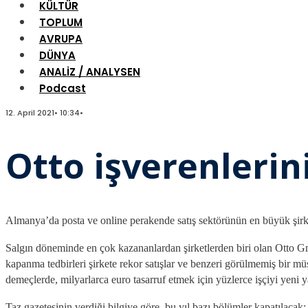
KÜLTÜR
TOPLUM
AVRUPA
DÜNYA
ANALİZ / ANALYSEN
Podcast
12. April 2021
•
10:34
•
Otto işverenleri
Almanya’da posta ve online perakende satış
sektörünün en büyük şirk
Salgın döneminde en çok kazananlardan şirketlerden biri olan Otto 
kapanma tedbirleri şirkete rekor satışlar ve benzeri görülmemiş bir müşt
demeçlerde, milyarlarca euro tasarruf etmek için yüzlerce işçiyi yeni y
Taz gazetesinin verdiği bilgiye göre, bu yıl bazı bölümler kapatılacak