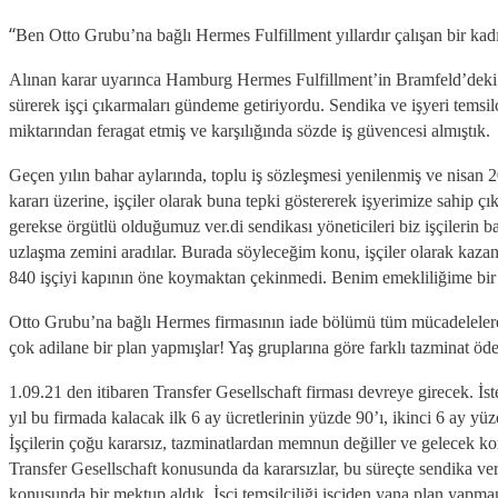
“
Ben Otto Grubu’na bağlı Hermes Fulfillment yıllardır çalışan bir kad
Alınan karar uyarınca Hamburg Hermes Fulfillment’in Bramfeld’deki me
sürerek işçi çıkarmaları gündeme getiriyordu. Sendika ve işyeri temsilc
miktarından feragat etmiş ve karşılığında sözde iş güvencesi almıştık.
Geçen yılın bahar aylarında, toplu iş sözleşmesi yenilenmiş ve nisan 2
kararı üzerine, işçiler olarak buna tepki göstererek işyerimize sahip 
gerekse örgütlü olduğumuz ver.di sendikası yöneticileri biz işçilerin 
uzlaşma zemini aradılar. Burada söyleceğim konu, işçiler olarak kaza
840 işçiyi kapının öne koymaktan çekinmedi. Benim emekliliğime bir yı
Otto Grubu’na bağlı Hermes firmasının iade bölümü tüm mücadelelere ra
çok adilane bir plan yapmışlar! Yaş gruplarına göre farklı tazminat öd
1.09.21 den itibaren Transfer Gesellschaft firması devreye girecek. İst
yıl bu firmada kalacak ilk 6 ay ücretlerinin yüzde 90’ı, ikinci 6 ay 
İşçilerin çoğu kararsız, tazminatlardan memnun değiller ve gelecek ko
Transfer Gesellschaft konusunda da kararsızlar, bu süreçte sendika ver
konusunda bir mektup aldık. İşçi temsilciliği işçiden yana plan yapmamı