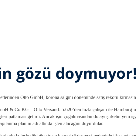
nin gözü doymuyor
etlerinden Otto GmbH, korona salgını döneminde satış rekoru kırmasına
GmbH & Co KG – Otto Versand- 5.620’den fazla çalışanı ile Hamburg’u
eri patlaması getirdi. Ancak işin çoğalmasından dolayı şirketin yeni işye
apılanma planını adı altında işten atacağını duyurdular.
; kolaylıkla feshedilebilen iş ve hizmet sözleşmesi nedeniyle ilk etapta