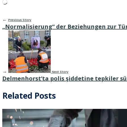
Wird
geladen …
←
Previous Story
„Normalisierung“ der Beziehungen zur Tü
→
Next Story
Delmenhorst’ta polis şiddetine tepkiler s
Related Posts