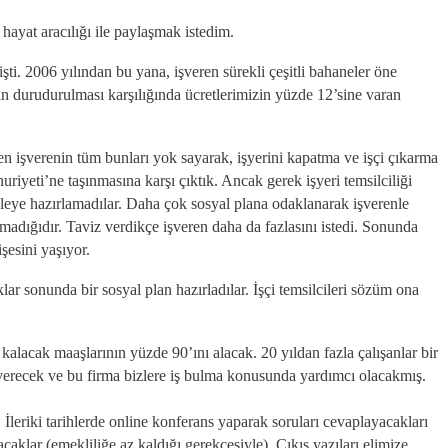
hayat aracılığı ile paylaşmak istedim.
. 2006 yılından bu yana, işveren sürekli çeşitli bahaneler öne
arın durudurulması karşılığında ücretlerimizin yüzde 12’sine varan
len işverenin tüm bunları yok sayarak, işyerini kapatma ve işçi çıkarma
iyeti’ne taşınmasına karşı çıktık. Ancak gerek işyeri temsilciliği
deleye hazırlamadılar. Daha çok sosyal plana odaklanarak işverenle
dığıdır. Taviz verdikçe işveren daha da fazlasını istedi. Sonunda
şesini yaşıyor.
r sonunda bir sosyal plan hazırladılar. İşçi temsilcileri sözüm ona
 kalacak maaşlarının yüzde 90’ını alacak. 20 yıldan fazla çalışanlar bir
k verecek ve bu firma bizlere iş bulma konusunda yardımcı olacakmış.
İleriki tarihlerde online konferans yaparak soruları cevaplayacakları
caklar (emekliliğe az kaldığı gerekçesiyle). Çıkış yazıları elimize