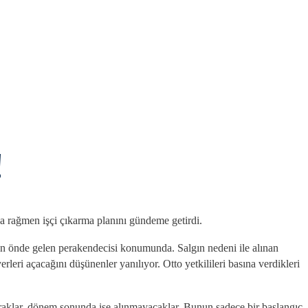
!
 rağmen işçi çıkarma planını gündeme getirdi.
n önde gelen perakendecisi konumunda. Salgın nedeni ile alınan
rleri açacağını düşünenler yanılıyor. Otto yetkilileri basına verdikleri
 çıraklar, dönem sonunda işe alınmayacaklar. Bunun sadece bir başlangıç