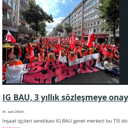
IG BAU, 3 yıllık sözleşmeye onay
14. Juni 2024
•
İnşaat işçileri sendikası IG BAU genel merkezi bu TİS dö
Read More
→