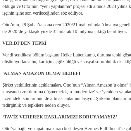
olduğu ve Otto’nun “yeni yapılanma” projesi adı altında 2023 yılına k
işçinin işine son verileceğinden söz ediliyor.
Otto’nun, 28 Şubat’ta sona eren 2020/21 mali yılında Almanya genelind
de 2020’de yaklaşık yüzde 35 artarak 10 milyona çıktığı belirtiliyor.
VER.Dİ’DEN TEPKİ
Ver.di sendikası bölüm başkanı Heike Lattenkamp, duruma tepki göste
düşünüyorlarsa bu, kar için açgözlülüğü ve sosyal sorumluluk eksikliği
‘ALMAN AMAZON OLMA’ HEDEFİ
Şirket yetkililerinin açıklamaları, Otto’nun “Alman Amazon’u olma” h
karşısında zor duruma düşmemek için ‘modernize’ ve ‘yeniden yapılanma
üzerindeki sömürünün de artması anlamını taşıyor. Şirketin planlarının 
tedirginlik ve tepkilere neden oluyor.
‘TAVİZ VEREREK HAKLARIMIZI KORUYAMAYIZ’
Otto’ya bağlı ve kapatılma kararı kesinleşen Hermes Fulfillment’te ç