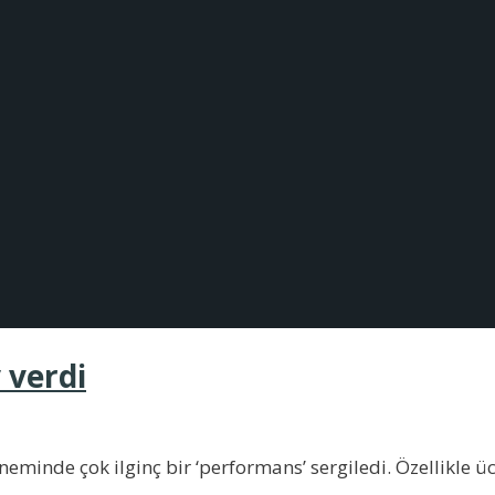
 verdi
neminde çok ilginç bir ‘performans’ sergiledi. Özellikle üc