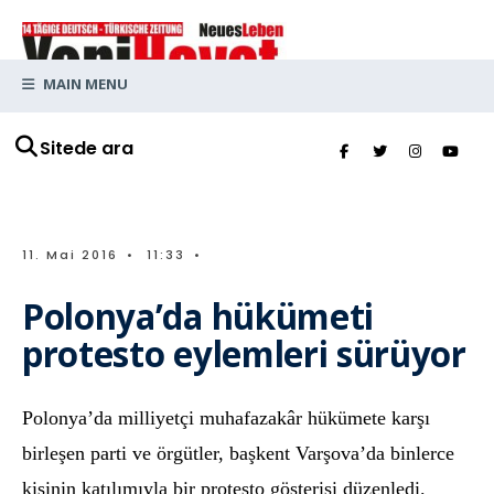
MAIN MENU
Sitede ara
11. Mai 2016
•
11:33
•
Polonya’da hükümeti
protesto eylemleri sürüyor
Polonya’da milliyetçi muhafazakâr hükümete karşı
birleşen parti ve örgütler, başkent Varşova’da binlerce
kişinin katılımıyla bir protesto gösterisi düzenledi.