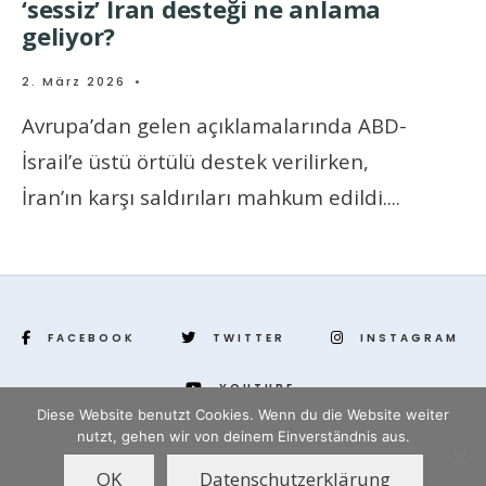
‘sessiz’ İran desteği ne anlama
geliyor?
2. März 2026
•
Avrupa’dan gelen açıklamalarında ABD-
İsrail’e üstü örtülü destek verilirken,
İran’ın karşı saldırıları mahkum edildi.
...
FACEBOOK
TWITTER
INSTAGRAM
YOUTUBE
Diese Website benutzt Cookies. Wenn du die Website weiter
nutzt, gehen wir von deinem Einverständnis aus.
www.yenihayat.de
OK
Datenschutzerklärung