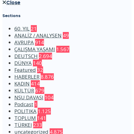
Close
Sections
60. YIL
21
ANALİZ / ANALYSEN
49
AVRUPA
914
ÇALIŞMA YAŞAMI
1.567
DEUTSCH
2.694
DÜNYA
140
Featured
32
HABERLER
8.876
KADIN
414
KÜLTÜR
679
NSU DAVASI
104
Podcast
1
POLITIKA
1.125
TOPLUM
141
TÜRKEI
233
uncategorized
4.875