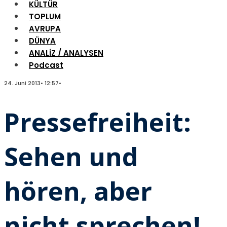
KÜLTÜR
TOPLUM
AVRUPA
DÜNYA
ANALİZ / ANALYSEN
Podcast
24. Juni 2013
•
12:57
•
Pressefreiheit:
Sehen und
hören, aber
nicht sprechen!