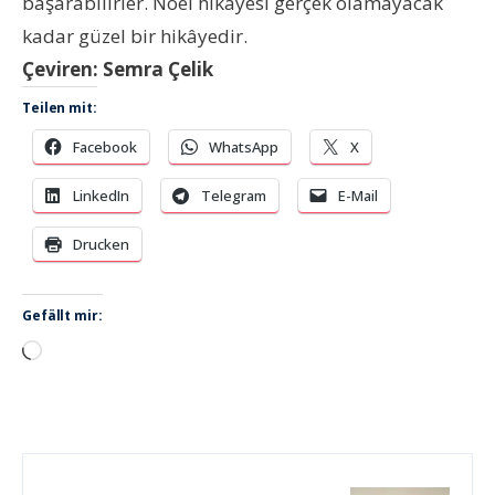
başarabilirler. Noel hikâyesi gerçek olamayacak
kadar güzel bir hikâyedir.
Çeviren: Semra Çelik
Teilen mit:
Facebook
WhatsApp
X
LinkedIn
Telegram
E-Mail
Drucken
Gefällt mir:
Wird
geladen …