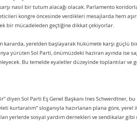
arşı nasıl bir tutum alacağı olacak. Parlamento koridorl
neticileri kongre öncesinde verdikleri mesajlarda hem aşı
ek bir mücadeleden geçtiğine dikkat çekiyorlar.
nan kararda, yerelden başlayarak hükümete karşı güçlü bir
anya yürüten Sol Parti, önümüzdeki haziran ayında ise s
enleyecek. Bu temelde eyaletler düzeyinde toplantılar ve
r” diyen Sol Parti Eş Genel Başkanı Ines Schwerdtner, b
i kurtaralım” sloganıyla hazırlanan plana göre, yerel it
n yerlerde sosyal yardım dernekleri ve sendikalar gibi m