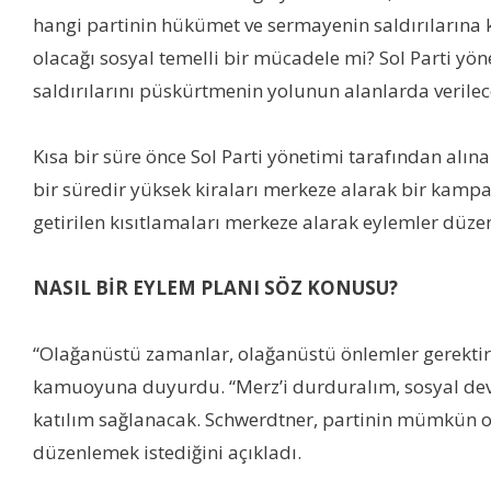
hangi partinin hükümet ve sermayenin saldırılarına k
olacağı sosyal temelli bir mücadele mi? Sol Parti yö
saldırılarını püskürtmenin yolunun alanlarda verilec
Kısa bir süre önce Sol Parti yönetimi tarafından alı
bir süredir yüksek kiraları merkeze alarak bir kamp
getirilen kısıtlamaları merkeze alarak eylemler düz
NASIL BİR EYLEM PLANI SÖZ KONUSU?
“Olağanüstü zamanlar, olağanüstü önlemler gerektiri
kamuoyuna duyurdu. “Merz’i durduralım, sosyal devlet
katılım sağlanacak. Schwerdtner, partinin mümkün ola
düzenlemek istediğini açıkladı.