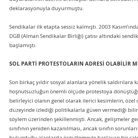
deklarasyonuyla duyurmuştu.
Sendikalar ilk etapta sessiz kalmıştı. 2003 Kasım’ı
DGB (Alman Sendikalar Birliği) çatısı altındaki sendik
başlamıştı.
SOL PARTİ PROTESTOLARIN ADRESİ OLABİLİR M
Son birkaç yıldır sosyal alanlara yönelik saldırılara k
hoşnutsuzluğun önemli ölçüde protestoya dönüştüğü ve
belirleyici olanın genel olarak ilerici kesimlerin, öz
düzeyinde izlediği politikalarla güven vermediği biliniy
söylem üzerinden şekillenmişti. Ancak, gelişmeler gene
sınıfının yeniden kazanılması, ancak sınıfın sorunlar
bulunduğu alanlarda örgütlemeyle başlayan bir çalı