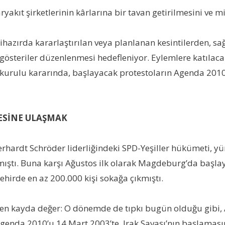
ryakıt şirketlerinin kârlarına bir tavan getirilmesini ve m
ihazırda kararlaştırılan veya planlanan kesintilerden, s
 gösteriler düzenlenmesi hedefleniyor. Eylemlere katılacak
im kurulu kararında, başlayacak protestoların Agenda 2010
YESİNE ULAŞMAK
hardt Schröder liderliğindeki SPD-Yeşiller hükümeti, y
tmıştı. Buna karşı Ağustos ilk olarak Magdeburg’da başlay
ehirde en az 200.000 kişi sokağa çıkmıştı.
en kayda değer: O dönemde de tıpkı bugün olduğu gibi, AB
Agenda 2010’u 14 Mart 2003’te, Irak Savaşı’nın başlama