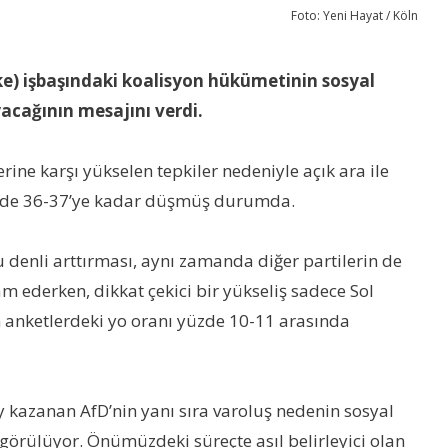
Foto: Yeni Hayat / Köln
nke) işbaşındaki koalisyon hükümetinin sosyal
acağının mesajını verdi.
ine karşı yükselen tepkiler nedeniyle açık ara ile
yüzde 36-37’ye kadar düşmüş durumda.
u denli arttırması, aynı zamanda diğer partilerin de
m ederken, dikkat çekici bir yükseliş sadece Sol
on anketlerdeki yo oranı yüzde 10-11 arasında
y kazanan AfD’nin yanı sıra varoluş nedenin sosyal
 görülüyor. Önümüzdeki süreçte asıl belirleyici olan