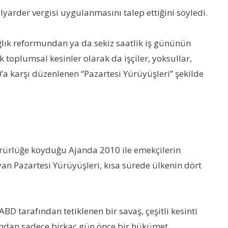
ilyarder vergisi uygulanmasını talep ettiğini söyledi.
ağlık reformundan ya da sekiz saatlik iş gününün
 toplumsal kesinler olarak da işçiler, yoksullar,
’a karşı düzenlenen “Pazartesi Yürüyüşleri” şekilde
ürürlüğe koyduğu Ajanda 2010 ile emekçilerin
an Pazartesi Yürüyüşleri, kısa sürede ülkenin dört
D tarafından tetiklenen bir savaş, çeşitli kesinti
sından sadece birkaç gün önce bir hükümet