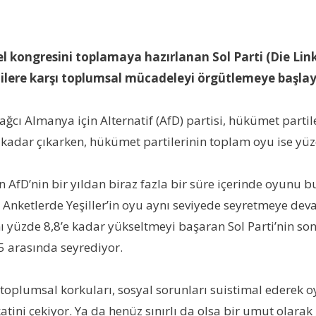
el kongresini toplama
ya
hazırlanan Sol Parti (Die Li
tilere karşı toplumsal mücadeleyi örgütlemeye başlay
cı Almanya için Alternatif (AfD) partisi, hükümet partiler
 kadar çıkarken, hükümet partilerinin toplam oyu ise 
 AfD’nin bir yıldan biraz fazla bir süre içerinde oyunu b
Anketlerde Yeşiller’in oyu aynı seviyede seyretmeye deva
ını yüzde 8,8’e kadar yükseltmeyi başaran Sol Parti’nin s
,5 arasında seyrediyor.
 toplumsal korkuları, sosyal sorunları suistimal ederek o
tini çekiyor. Ya da henüz sınırlı da olsa bir umut olarak