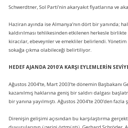
Schwerdtner, Sol Parti’nin akaryakıt fiyatlarına ve aka
Haziran ayında ise Almanya’nın dört bir yanında; hal
kaldırılması tehlikesinden etkilenen herkesle birlikte
kiracılar, ebeveynler ve emekliler belirlendi. Yönet
sokağa çıkma olabileceği belirtiliyor.
HEDEF AJANDA 2010’A KARŞI EYLEMLERİN SEVİ
Ağustos 2004’te, Mart 2003’te dönemin Başbakanı Ger
kazanılmış haklarına geniş bir saldırı dalgası başla
bir yanına yayılmıştı. Ağustos 2004’te 200’den fazla ş
Direnişin gelişimi açısından bu karşılaştırma gerçekt
duyurularının üzerini örtmüştü. Gerhard Schröder, 