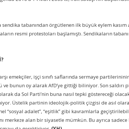
nda sendika tabanından örgütlenen ilk büyük eylem kasım 
aların resmi protestoları başlamıştı. Sendikaların tabanın
İ?
arşı emekçiler, işçi sınıfı saflarında sermaye partilerinin
 bunun oy alarak AfD’ye gittiği biliniyor. Son saldırı 
el olarak da Sol Parti’nin buna nasıl tepki göstereceği ola
or. Üstelik partinin ideolojik-politik çizgisi de asıl olara
l “sosyal adalet”, “eşitlik” gibi kavramlarla geçiştirilebi
ını merkeze alan bir siyasetle mümkün. Bu ayrıca sadece b
şmayı da gerektiriyor.
(YH)