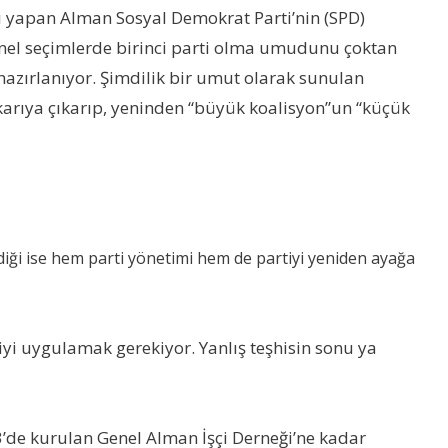
ğı yapan Alman Sosyal Demokrat Parti’nin (SPD)
enel seçimlerde birinci parti olma umudunu çoktan
zırlanıyor. Şimdilik bir umut olarak sunulan
karıya çıkarıp, yeninden “büyük koalisyon”un “küçük
diği ise hem parti yönetimi hem de partiyi yeniden ayağa
viyi uygulamak gerekiyor. Yanlış teşhisin sonu ya
63’de kurulan Genel Alman İşçi Derneği’ne kadar