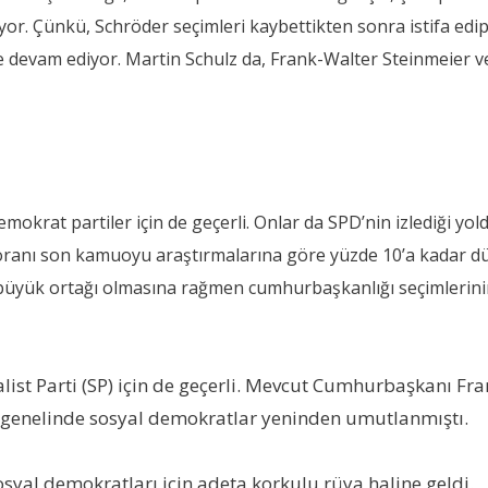
or. Çünkü, Schröder seçimleri kaybettikten sonra istifa edip
devam ediyor. Martin Schulz da, Frank-Walter Steinmeier ve 
krat partiler için de geçerli. Onlar da SPD’nin izlediği yoldan 
oy oranı son kamuoyu araştırmalarına göre yüzde 10’a kadar 
 büyük ortağı olmasına rağmen cumhurbaşkanlığı seçimlerini
st Parti (SP) için de geçerli. Mevcut Cumhurbaşkanı Fran
a genelinde sosyal demokratlar yeninden umutlanmıştı.
yal demokratları için adeta korkulu rüya haline geldi.