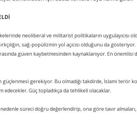
ELDİ
erinde neoliberal ve militarist politikaların uygulayıcısı o
kçılığın, sağ-popülizmin yol açıcısı olduğunu da gösteriyor. B
sında güven kaybetmesinden kaynaklanıyor. En önemlisi de bu
in güçlenmesi gerekiyor. Bu olmadığı takdirde, İslami terör 
 edecekler. Güç topladıkça da tehlikeli olacaklar.
denle süreci doğru değerlendirip, ona göre tavır almaları, 