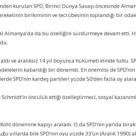
nden kurulan SPD, Birinci Dünya Savaşı öncesinde Alman bu
reketinin birikiminin ve tecrübesinin toplandığı bir oda
al Almanya’da da bu özelliğini sürdürmeye devam etti. Hi
udu.
aldı ve aralıksız 14 yıl boyunca hükümeti elinde tuttu. S
delelerin kabardığı bir dönemdi. En önemlisi de SPD’nin 
erde SPD’nin kardeş partileri yüzde 50’den fazla oy alar
t Schmidt’in öncülük ettiği özelleştirmeci, sosyal kazanıml
Kohl dönemine kapıyı araladı. O da SPD’nin yarıda bırakt
u yıllarda bile SPD’nin oyu yüzde 33’ün (Aralık 1990) a