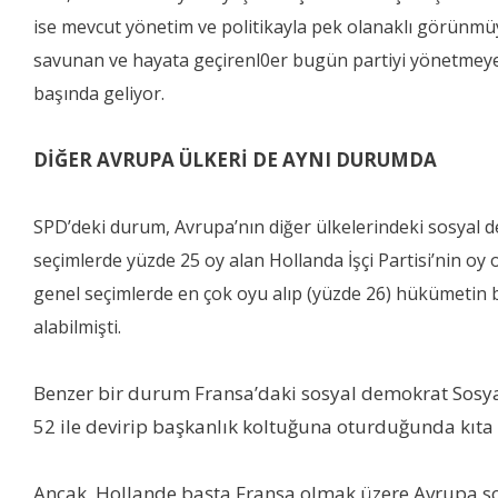
ise mevcut yönetim ve politikayla pek olanaklı görünmüy
savunan ve hayata geçirenl0er bugün partiyi yönetmeye 
başında geliyor.
DİĞER AVRUPA ÜLKERİ DE AYNI DURUMDA
SPD’deki durum, Avrupa’nın diğer ülkelerindeki sosyal demo
seçimlerde yüzde 25 oy alan Hollanda İşçi Partisi’nin 
genel seçimlerde en çok oyu alıp (yüzde 26) hükümetin
alabilmişti.
Benzer bir durum Fransa’daki sosyal demokrat Sosyali
52 ile devirip başkanlık koltuğuna oturduğunda kıt
Ancak, Hollande başta Fransa olmak üzere Avrupa sos