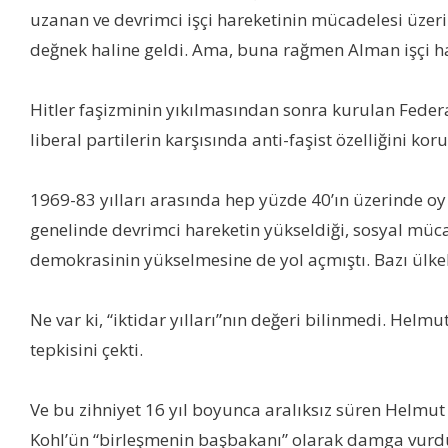
uzanan ve devrimci işçi hareketinin mücadelesi üzeri
değnek haline geldi. Ama, buna rağmen Alman işçi ha
Hitler faşizminin yıkılmasından sonra kurulan Feder
liberal partilerin karşısında anti-faşist özelliğini kor
1969-83 yılları arasında hep yüzde 40’ın üzerinde oy 
genelinde devrimci hareketin yükseldiği, sosyal müca
demokrasinin yükselmesine de yol açmıştı. Bazı ülkel
Ne var ki, “iktidar yılları”nın değeri bilinmedi. Helmu
tepkisini çekti.
Ve bu zihniyet 16 yıl boyunca aralıksız süren Helmut 
Kohl’ün “birleşmenin başbakanı” olarak damga vurduğ