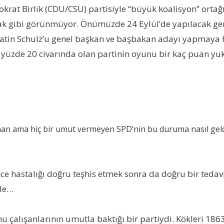
krat Birlik (CDU/CSU) partisiyle “büyük koalisyon” orta
lacak gibi görünmüyor. Önümüzde 24 Eylül’de yapılacak g
tin Schulz’u genel başkan ve başbakan adayı yapmaya ha
, yüzde 20 civarında olan partinin oyunu bir kaç puan yu
sanan ama hiç bir umut vermeyen SPD’nin bu duruma nasıl gel
önce hastalığı doğru teşhis etmek sonra da doğru bir teda
yle…
u çalışanlarının umutla baktığı bir partiydi. Kökleri 18