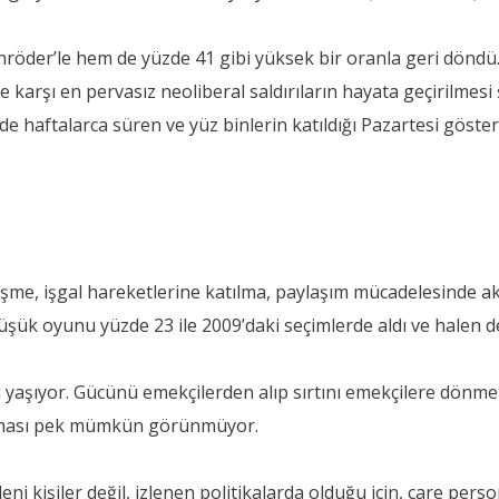
röder’le hem de yüzde 41 gibi yüksek bir oranla geri döndü.
re karşı en pervasız neoliberal saldırıların hayata geçirilmesi
e haftalarca süren ve yüz binlerin katıldığı Pazartesi göster
tleşme, işgal hareketlerine katılma, paylaşım mücadelesinde
şük oyunu yüzde 23 ile 2009’daki seçimlerde aldı ve halen de
nı yaşıyor. Gücünü emekçilerden alıp sırtını emekçilere dön
laması pek mümkün görünmüyor.
kişiler değil, izlenen politikalarda olduğu için, çare person