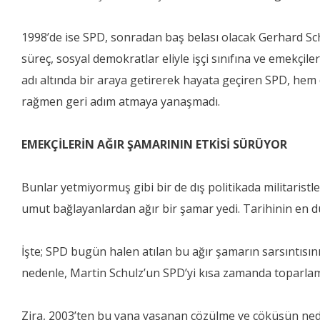
1998’de ise SPD, sonradan baş belası olacak Gerhard Sch
süreç, sosyal demokratlar eliyle işçi sınıfına ve emekçile
adı altında bir araya getirerek hayata geçiren SPD, hem d
rağmen geri adım atmaya yanaşmadı.
EMEKÇİLERİN AĞIR ŞAMARININ ETKİSİ SÜRÜYOR
Bunlar yetmiyormuş gibi bir de dış politikada militaris
umut bağlayanlardan ağır bir şamar yedi. Tarihinin en dü
İşte; SPD bugün halen atılan bu ağır şamarın sarsıntısı
nedenle, Martin Schulz’un SPD’yi kısa zamanda topar
Zira, 2003’ten bu yana yaşanan çözülme ve çöküşün nedeni 