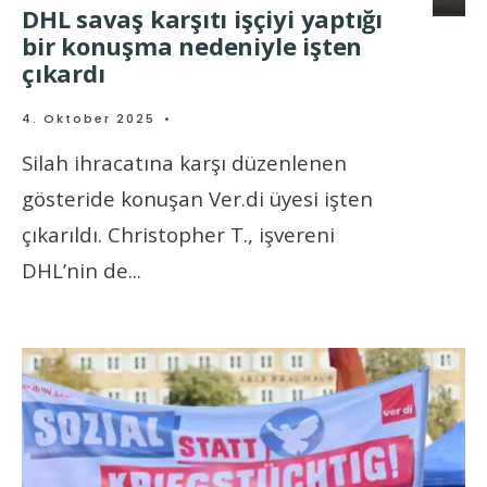
DHL savaş karşıtı işçiyi yaptığı
bir konuşma nedeniyle işten
çıkardı
4. Oktober 2025
•
Silah ihracatına karşı düzenlenen
gösteride konuşan Ver.di üyesi işten
çıkarıldı. Christopher T., işvereni
DHL’nin de
...