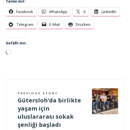
Teilen mit:
Facebook
WhatsApp
X
LinkedIn
Telegram
E-Mail
Drucken
Gefällt mir:
Wird
geladen …
PREVIOUS STORY
Gütersloh’da birlikte
yaşam için
uluslararası sokak
şenliği başladı