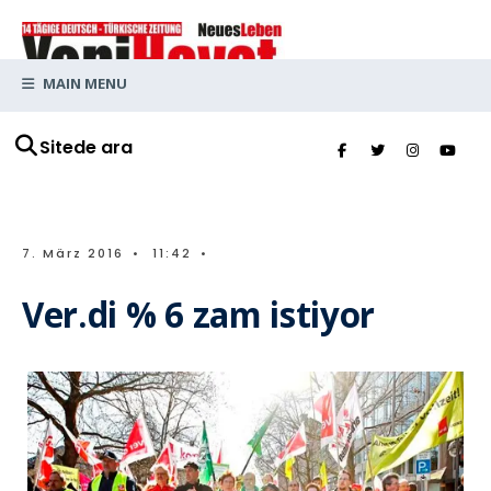
MAIN MENU
Sitede ara
7. März 2016
•
11:42
•
Ver.di % 6 zam istiyor