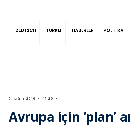
Sitede ara
DEUTSCH
TÜRKEI
HABERLER
POLITIKA
7. März 2016
•
11:20
•
Avrupa için ‘plan’ 