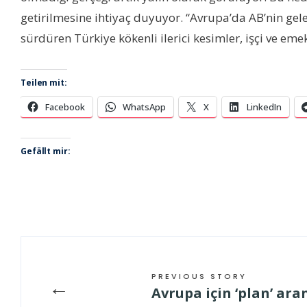
getirilmesine ihtiyaç duyuyor. “Avrupa’da AB’nin ge
sürdüren Türkiye kökenli ilerici kesimler, işçi ve em
Teilen mit:
Facebook
WhatsApp
X
LinkedIn
Gefällt mir:
PREVIOUS STORY
←
Avrupa için ‘plan’ ara