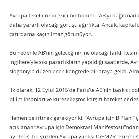
Avrupa tekellerinin ezici bir bölümü AB’yi dağıtmada
daha yararlı olacağı görüşü ağırlıkta. Ancak, kapital
çatırdama kaçınılmaz görünüyor.
Bu nedenle AB’nin geleceğinin ne olacağı farklı kesiml
İngiltere’yle sıkı pazarlıkların yapıldığı saatlerde, 
sloganıyla düzenlenen kongrede bir araya geldi. Alman
İlk olarak, 12 Eylül 2015’de Paris’te AB’nin baskıcı po
bilim insanları ve küreselleşme karşıtı hareketler des
Hemen belirtmek gerekiyor ki; “Avrupa için B Planı” ç
açıklanan “Avrupa için Demokrasi Manifestosu”ndan dah
ayrılmış, bu yüzden Avrupa yanlısı DiEM25’i kurmuş