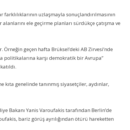
r farklılıklarının uzlaşmayla sonuçlandırılmasının
ar alanlarını ele geçirme planları sürdükçe çatışma ve
or. Örneğin geçen hafta Brüksel’deki AB Zirvesi’nde
ama politikalarına karşı demokratik bir Avrupa”
katıldı.
ine kıta genelinde tanınmış siyasetçiler, aydınlar,
aliye Bakanı Yanis Varoufakis tarafından Berlin’de
roufakis, bariz görüş ayrılığından ötürü hareketten