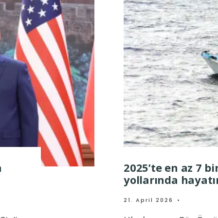
a
2025’te en az 7 b
yollarında hayatı
21. April 2026
•