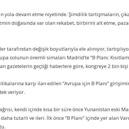
n yola devam etme niyetinde. Şimdilik tartışmaların, çıka
izmin doğasında var olan rekabet, birbirini alt etme, paz
er tarafından değişik boyutlarıyla ele alınıyor, tartışılıy
Avrupa solunun önemli simaları Madrid’te “B Planı: Kısıtl
 gazetelerin geçtiği haberlere göre, kongreye 2 bin kişi 
litikalarına karşı ilan edilen “Avrupa için B Planı” girişim
tek veriyor.
ağrısı, kendi içinde kısa bir süre önce Yunanistan eski M
a tutarlı ve ileri. İlk önce “B Planı” içinde yer alan Va
tu.