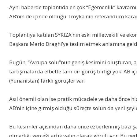
Aynı haberde toplantıda en çok “Egemenlik” kavramının
AB’nin de içinde olduğu Troyka’nın referandum karar
Toplantıya katılan SYRIZA’nın eski milletvekili ve 
Başkanı Mario Draghi’ye teslim etmek anlamına geldi
Bugün, “Avrupa solu”nun geniş kesimini oluşturan, a
tartışmalarda elbette tam bir görüş birliği yok. AB
(Yunanistan) farklı görüşler var.
Asıl önemli olan ise pratik mücadele ve daha önce h
AB’nin içine girmiş olduğu süreçte solun da yeni şey
Bu kesimler açısından daha önce ezberlenmiş bazı şab
olmadığı gerçeği artık yalın olarak görülüyor. Bu ne