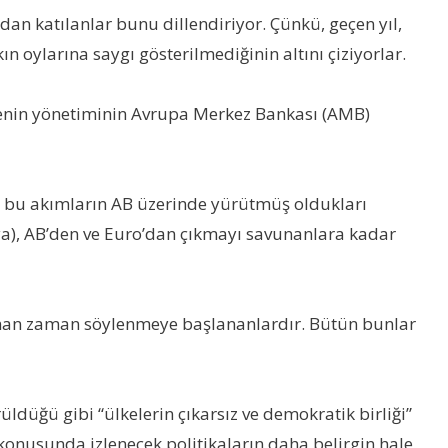
dan katılanlar bunu dillendiriyor. Çünkü, geçen yıl,
oylarına saygı gösterilmediğinin altını çiziyorlar.
lkenin yönetiminin Avrupa Merkez Bankası (AMB)
n bu akımların AB üzerinde yürütmüş oldukları
ya), AB’den ve Euro’dan çıkmayı savunanlara kadar
 zaman zaman söylenmeye başlananlardır. Bütün bunlar
ldüğü gibi “ülkelerin çıkarsız ve demokratik birliği”
 konusunda izlenecek politikaların daha belirgin hale