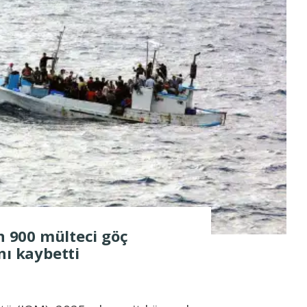
in 900 mülteci göç
nı kaybetti