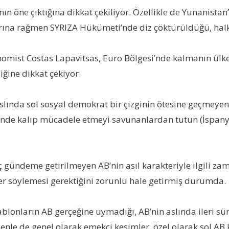
 öne çıktığına dikkat çekiliyor. Özellikle de Yunanistan’
ına rağmen SYRIZA Hükümeti’nde diz çöktürüldüğü, halkın 
ekonomist Costas Lapavitsas, Euro Bölgesi’nde kalmanın ü
ğine dikkat çekiyor.
slında sol sosyal demokrat bir çizginin ötesine geçmeye
 içinde kalıp mücadele etmeyi savunanlardan tutun (İspan
iç gündeme getirilmeyen AB’nin asıl karakteriyle ilgili
ler söylemesi gerektiğini zorunlu hale getirmiş durumda.
lonların AB gerçeğine uymadığı, AB’nin aslında ileri sürü
denle de genel olarak emekçi kesimler, özel olarak sol AB