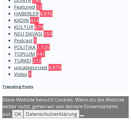
DÜNYA
140
Featured
32
HABERLER
8.876
KADIN
414
KÜLTÜR
679
NSU DAVASI
104
Podcast
1
POLITIKA
1.125
TOPLUM
141
TÜRKEI
233
uncategorized
4.875
Video
1
Trending Posts
Diese Website benutzt Cookies. Wenn du die Website
weiter nutzt, gehen wir von deinem Einverständnis
aus.
OK
Datenschutzerklärung