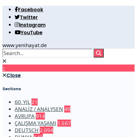
Facebook
Twitter
Instagram
YouTube
www.yenihayat.de
↑
Close
Sections
60. YIL
21
ANALİZ / ANALYSEN
49
AVRUPA
914
ÇALIŞMA YAŞAMI
1.567
DEUTSCH
2.694