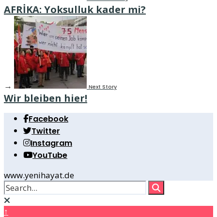
AFRİKA: Yoksulluk kader mi?
→
Next Story
Wir bleiben hier!
Facebook
Twitter
Instagram
YouTube
www.yenihayat.de
↑