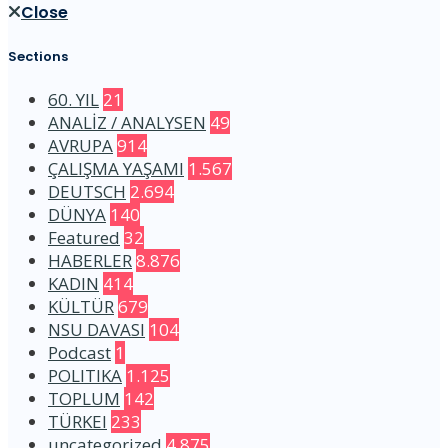
Close
Sections
60. YIL
21
ANALİZ / ANALYSEN
49
AVRUPA
914
ÇALIŞMA YAŞAMI
1.567
DEUTSCH
2.694
DÜNYA
140
Featured
32
HABERLER
8.876
KADIN
414
KÜLTÜR
679
NSU DAVASI
104
Podcast
1
POLITIKA
1.125
TOPLUM
142
TÜRKEI
233
uncategorized
4.875