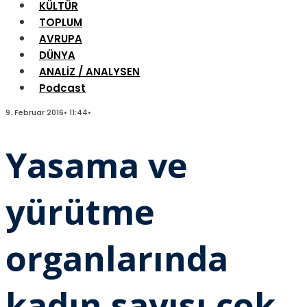
KÜLTÜR
TOPLUM
AVRUPA
DÜNYA
ANALİZ / ANALYSEN
Podcast
9. Februar 2016
•
11:44
•
Yasama ve
yürütme
organlarında
kadın sayısı çok