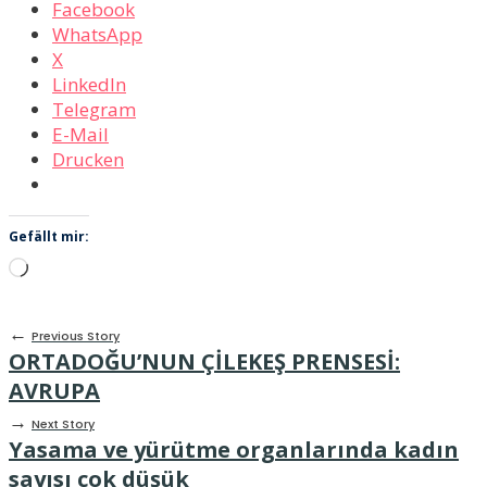
Facebook
WhatsApp
X
LinkedIn
Telegram
E-Mail
Drucken
Gefällt mir:
Wird
geladen …
←
Previous Story
ORTADOĞU’NUN ÇİLEKEŞ PRENSESİ:
AVRUPA
→
Next Story
Yasama ve yürütme organlarında kadın
sayısı çok düşük