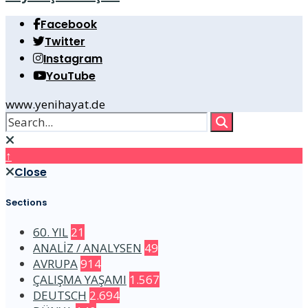
Facebook
Twitter
Instagram
YouTube
www.yenihayat.de
↑
Close
Sections
60. YIL
21
ANALİZ / ANALYSEN
49
AVRUPA
914
ÇALIŞMA YAŞAMI
1.567
DEUTSCH
2.694