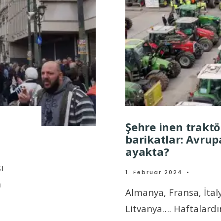
Şehre inen trakt
barikatlar: Avrup
ayakta?
ı
1. Februar 2024
•
n
Almanya, Fransa, İtal
Litvanya…. Haftalardı