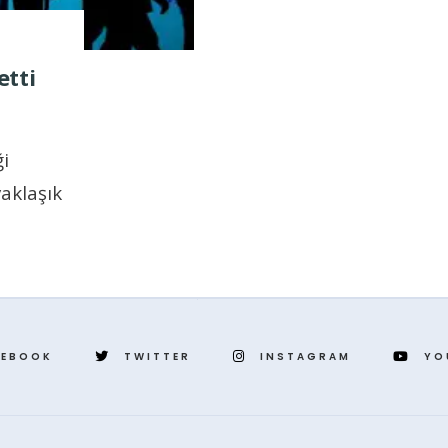
etti
ği
yaklaşık
CEBOOK
TWITTER
INSTAGRAM
YO