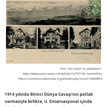
Foto: Von Autor/-in unbekannt -
https://www.panoramio.com/photo/16755103, Gemeinfrei,
https://commons.wikimedia.org/w/index.php?curid=16669854
1914 yılında Birinci Dünya Savaşı’nın patlak
vermesiyle birlikte, II. Enternasyonal içinde