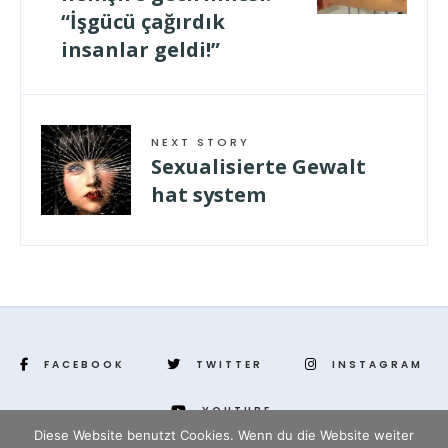
“İşgücü çağırdık
insanlar geldi!”
NEXT STORY
Sexualisierte Gewalt
hat system
FACEBOOK
TWITTER
INSTAGRAM
YOUTUBE
Diese Website benutzt Cookies. Wenn du die Website weiter