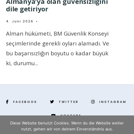
Almanya’ya olan güvensizliğini
dile getiriyor
4. Juni 2026
•
Alman hükümeti, BM Güvenlik Konseyi
seçimlerinde gerekli oyları alamadı. Ve
bu başarısızlığın boyutu o kadar büyük
ki, durumu
...
FACEBOOK
TWITTER
INSTAGRAM
YOUTUBE
Diese Website benutzt Cookies. Wenn du die Website weiter
nutzt, gehen wir von deinem Einverständnis aus.