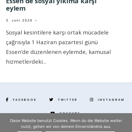
Essen’de sosyal yıkıma karşı
eylem
3. Juni 2026
•
Sosyal kesintilere karşı ortak mücadele
çağrısıyla 1 Haziran pazartesi günü
Essen’de düzenlenen eylemde, kamusal
hizmetlerdeki
...
FACEBOOK
TWITTER
INSTAGRAM
YOUTUBE
Diese Website benutzt Cookies. Wenn du die Website weiter
nutzt, gehen wir von deinem Einverständnis aus.