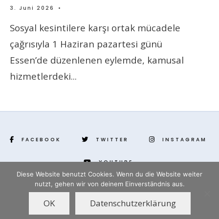
3. Juni 2026
•
Sosyal kesintilere karşı ortak mücadele
çağrısıyla 1 Haziran pazartesi günü
Essen’de düzenlenen eylemde, kamusal
hizmetlerdeki
...
FACEBOOK
TWITTER
INSTAGRAM
YOUTUBE
Diese Website benutzt Cookies. Wenn du die Website weiter
nutzt, gehen wir von deinem Einverständnis aus.
www.yenihayat.de
OK
Datenschutzerklärung