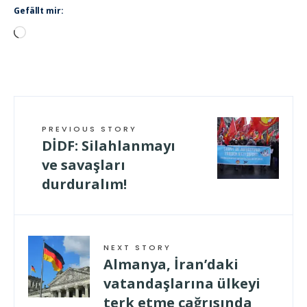
Gefällt mir:
Wird
geladen …
PREVIOUS STORY
DİDF: Silahlanmayı
ve savaşları
durduralım!
NEXT STORY
Almanya, İran’daki
vatandaşlarına ülkeyi
terk etme çağrısında