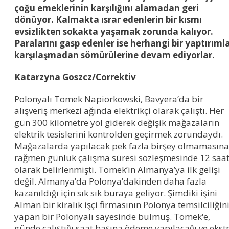
çoğu emeklerinin karşılığını alamadan geri
dönüyor. Kalmakta ısrar edenlerin bir kısmı
evsizlikten sokakta yaşamak zorunda kalıyor.
Paralarını gasp edenler ise herhangi bir yaptırıml
karşılaşmadan sömürülerine devam ediyorlar.
Katarzyna Goszcz/Correktiv
Polonyalı Tomek Napiorkowski, Bavyera’da bir
alışveriş merkezi ağında elektrikçi olarak çalıştı. Her
gün 300 kilometre yol giderek değişik mağazaların
elektrik tesislerini kontrolden geçirmek zorundaydı.
Mağazalarda yapılacak pek fazla birşey olmamasına
rağmen günlük çalışma süresi sözleşmesinde 12 saa
olarak belirlenmişti. Tomek’in Almanya’ya ilk gelişi
değil. Almanya’da Polonya’dakinden daha fazla
kazanıldığı için sık sık buraya geliyor. Şimdiki işini
Alman bir kiralık işçi firmasının Polonya temsilciliğin
yapan bir Polonyalı sayesinde bulmuş. Tomek‘e,
günde çalıştığı saat başına ödeme yapılacağı ve ekst