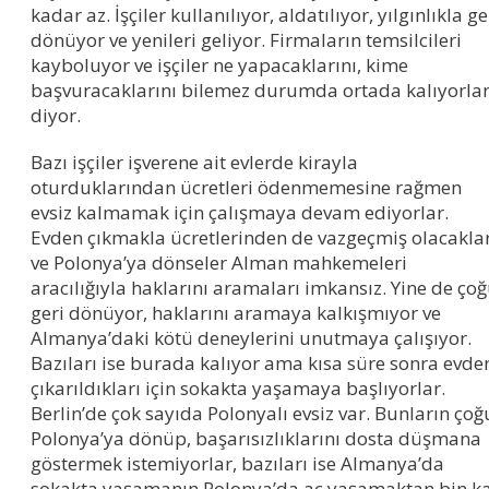
kadar az. İşçiler kullanılıyor, aldatılıyor, yılgınlıkla ge
dönüyor ve yenileri geliyor. Firmaların temsilcileri
kayboluyor ve işçiler ne yapacaklarını, kime
başvuracaklarını bilemez durumda ortada kalıyorlar
diyor.
Bazı işçiler işverene ait evlerde kirayla
oturduklarından ücretleri ödenmemesine rağmen
evsiz kalmamak için çalışmaya devam ediyorlar.
Evden çıkmakla ücretlerinden de vazgeçmiş olacakla
ve Polonya’ya dönseler Alman mahkemeleri
aracılığıyla haklarını aramaları imkansız. Yine de ço
geri dönüyor, haklarını aramaya kalkışmıyor ve
Almanya’daki kötü deneylerini unutmaya çalışıyor.
Bazıları ise burada kalıyor ama kısa süre sonra evde
çıkarıldıkları için sokakta yaşamaya başlıyorlar.
Berlin’de çok sayıda Polonyalı evsiz var. Bunların çoğ
Polonya’ya dönüp, başarısızlıklarını dosta düşmana
göstermek istemiyorlar, bazıları ise Almanya’da
sokakta yaşamanın Polonya’da aç yaşamaktan bin k