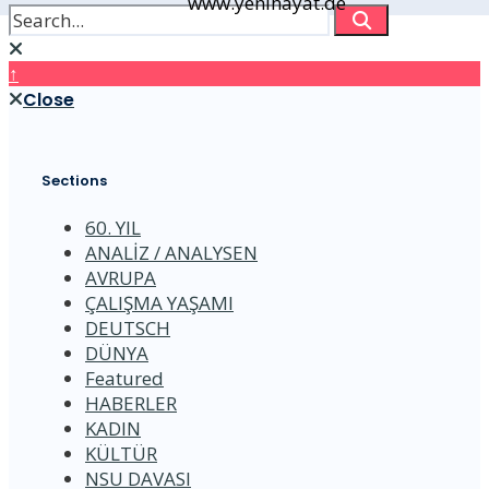
www.yenihayat.de
↑
Close
Sections
60. YIL
ANALİZ / ANALYSEN
AVRUPA
ÇALIŞMA YAŞAMI
DEUTSCH
DÜNYA
Featured
HABERLER
KADIN
KÜLTÜR
NSU DAVASI