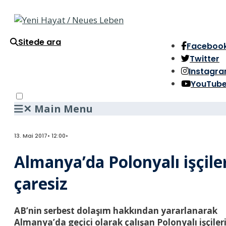
Sitede ara
Faceboo
Twitter
Instagr
YouTub
✕
Main Menu
13. Mai 2017
•
12:00
•
Almanya’da Polonyalı işçile
çaresiz
AB’nin serbest dolaşım hakkından yararlanarak
Almanya’da geçici olarak çalışan Polonyalı işçiler