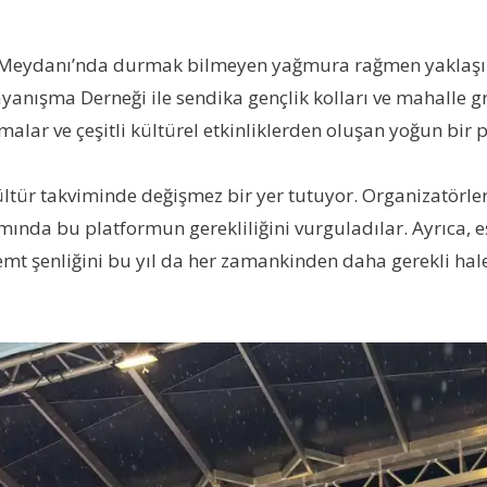
eydanı’nda durmak bilmeyen yağmura rağmen yaklaşık 2 
ayanışma Derneği ile sendika gençlik kolları ve mahalle g
ışmalar ve çeşitli kültürel etkinliklerden oluşan yoğun bi
 kültür takviminde değişmez bir yer tutuyor. Organizatörl
mında bu platformun gerekliliğini vurguladılar. Ayrıca, 
 semt şenliğini bu yıl da her zamankinden daha gerekli hale