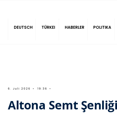
Sitede ara
DEUTSCH
TÜRKEI
HABERLER
POLITIKA
6. Juli 2026
•
19:36
•
Altona Semt Şenliğin