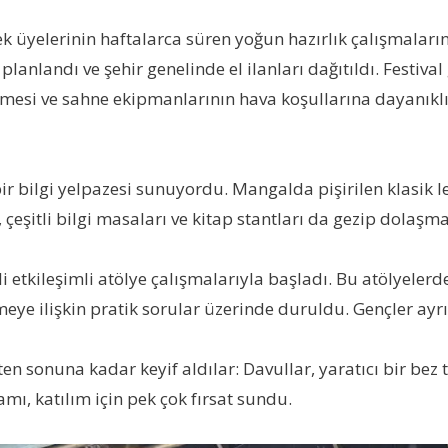
nek üyelerinin haftalarca süren yoğun hazırlık çalışmaların
ik planlandı ve şehir genelinde el ilanları dağıtıldı. Fest
nmesi ve sahne ekipmanlarının hava koşullarına dayanıklı
r bilgi yelpazesi sunuyordu. Mangalda pişirilen klasik lezz
, çeşitli bilgi masaları ve kitap stantları da gezip dolaş
etkileşimli atölye çalışmalarıyla başladı. Bu atölyelerde “
e ilişkin pratik sorular üzerinde duruldu. Gençler ayrıca
ten sonuna kadar keyif aldılar: Davullar, yaratıcı bir bez 
amı, katılım için pek çok fırsat sundu.