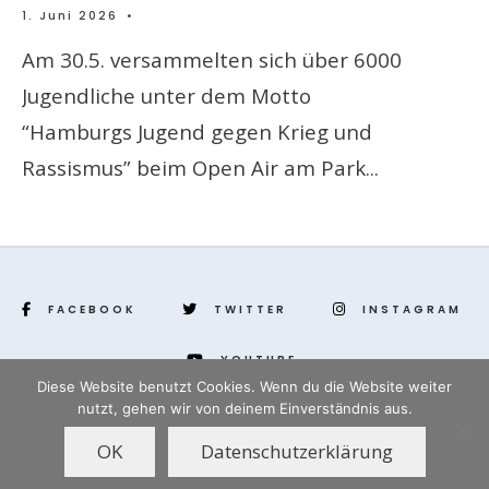
1. Juni 2026
•
Am 30.5. versammelten sich über 6000
Jugendliche unter dem Motto
“Hamburgs Jugend gegen Krieg und
Rassismus” beim Open Air am Park
...
FACEBOOK
TWITTER
INSTAGRAM
YOUTUBE
Diese Website benutzt Cookies. Wenn du die Website weiter
nutzt, gehen wir von deinem Einverständnis aus.
www.yenihayat.de
OK
Datenschutzerklärung