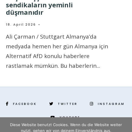
sendikaların yeminli
düşmanıdır
18. April 2026
•
Ali Çarman / Stuttgart Almanya’da
medyada hemen her gün Almanya için
Alternatif AfD konulu haberlere
rastlamak mümkün. Bu haberlerin
...
FACEBOOK
TWITTER
INSTAGRAM
YOUTUBE
Diese Website benutzt Cookies. Wenn du die Website weiter
nutzt, gehen wir von deinem Einverständnis aus.