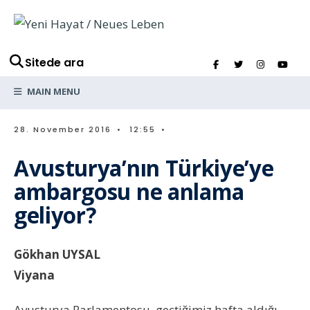
Sitede ara
MAIN MENU
28. November 2016
•
12:55
•
Avusturya’nın Türkiye’ye
ambargosu ne anlama
geliyor?
Gökhan UYSAL
Viyana
Avusturya Parlamentosu, geçtiğimiz hafta aldığı