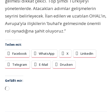
gelmesi dikkat çekici. Top şimdi Türkiye’yi
yönetenlerde. Atacakları adımlar gelişmelerin
seyrini belirleyecek. İlan edilen ve uzatılan OHAL’in,
Avrupa’yla ilişkilerin ‘buhal’e gelmesinde önemli
rol oynadığına şahit oluyoruz.”
Teilen mit:
Facebook
WhatsApp
X
LinkedIn
Telegram
E-Mail
Drucken
Gefällt mir:
Wird
geladen …