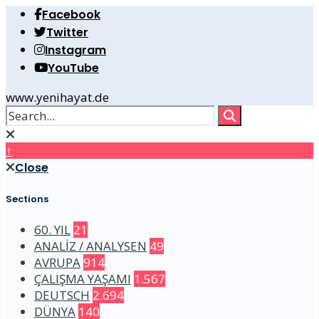
Facebook
Twitter
Instagram
YouTube
www.yenihayat.de
↑
Close
Sections
60. YIL
21
ANALİZ / ANALYSEN
49
AVRUPA
914
ÇALIŞMA YAŞAMI
1.567
DEUTSCH
2.694
DÜNYA
140