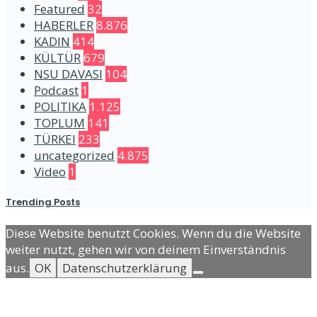
Featured
32
HABERLER
8.876
KADIN
414
KÜLTÜR
679
NSU DAVASI
104
Podcast
1
POLITIKA
1.125
TOPLUM
141
TÜRKEI
233
uncategorized
4.875
Video
1
Trending Posts
Diese Website benutzt Cookies. Wenn du die Website
weiter nutzt, gehen wir von deinem Einverständnis
aus.
OK
Datenschutzerklärung