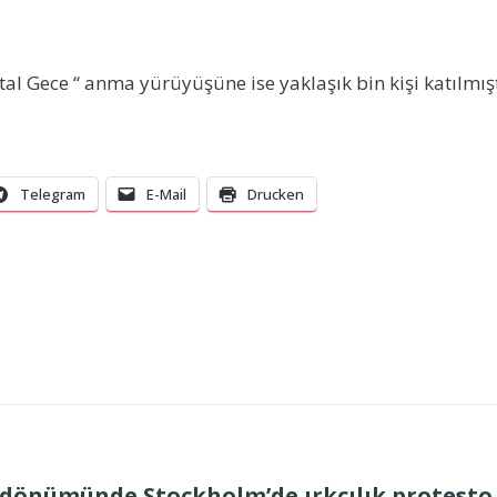
al Gece “ anma yürüyüşüne ise yaklaşık bin kişi katılmışt
Telegram
E-Mail
Drucken
ıl dönümünde Stockholm’de ırkçılık protesto 