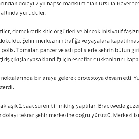
arından dolayı 2 yıl hapse mahkum olan Ursula Haverbec
 altında yürüdüler.
tiler, demokratik kitle örgütleri ve bir çok inisiyatif faş
öküldü. Şehir merkezinin trafiğe ve yayalara kapatılması
 polis, Tomalar, panzer ve atlı polislerle şehrin bütün gir
riş çıkışlar yasaklandığı için esnaflar dükkanlarını kap
k noktalarında bir araya gelerek protestoya devam etti. 
terdi.
aşık 2 saat süren bir miting yaptılar. Brackwede güzerg
n dolayı tekrar şehir merkezine doğru yürüttü. Merkezi is