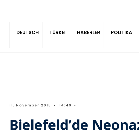
Sitede ara
DEUTSCH
TÜRKEI
HABERLER
POLITIKA
11. November 2018
•
14:49
•
Bielefeld’de Neonazi