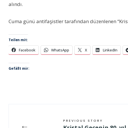
alındı.
Cuma günü antifaşistler tarafından düzenlenen “Krist
Teilen mit:
Facebook
WhatsApp
X
LinkedIn
Gefällt mir:
PREVIOUS STORY
←
Kristal Gecenin 80. y