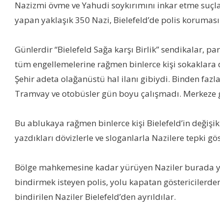
Nazizmi övme ve Yahudi soykırımını inkar etme suçl
yapan yaklaşık 350 Nazi, Bielefeld’de polis koruması
Günlerdir “Bielefeld Sağa karşı Birlik” sendikalar, par
tüm engellemelerine rağmen binlerce kişi sokaklara d
Şehir adeta olağanüstü hal ilanı gibiydi. Binden fazla
Tramvay ve otobüsler gün boyu çalışmadı. Merkeze gi
Bu ablukaya rağmen binlerce kişi Bielefeld’in değişi
yazdıkları dövizlerle ve sloganlarla Nazilere tepki gös
Bölge mahkemesine kadar yürüyen Naziler burada yakl
bindirmek isteyen polis, yolu kapatan göstericilerde
bindirilen Naziler Bielefeld’den ayrıldılar.