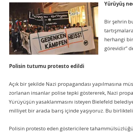
Yürüyüş ne
Bir şehrin b
tartışmalara
herhangi bi
görevidir” d
Polisin tutumu protesto edildi
Açık bir şekilde Nazi propagandası yapılmasına müsa
zorlanan insanlar polise tepki göstererek, Nazi propa
Yürüyüşün yasaklanmasını isteyen Bielefeld belediye 
milliyet bir arada barış içinde yaşıyoruz. Bu birlikt
Polisin protesto eden göstericilere tahammülsüzlüğ