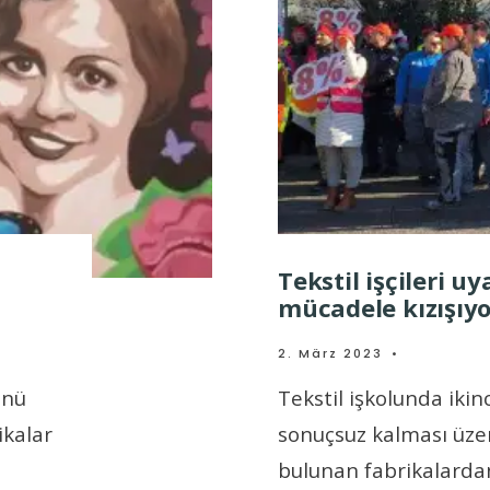
Tekstil işçileri u
mücadele kızışıyo
2. März 2023
•
ünü
Tekstil işkolunda ikin
ikalar
sonuçsuz kalması üzer
bulunan fabrikalarda