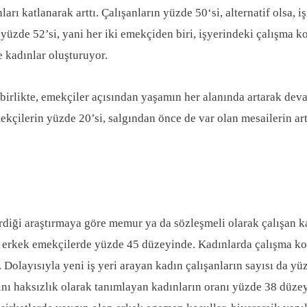
ları katlanarak arttı. Çalışanların yüzde 50‘si, alternatif olsa,
 yüzde 52’si, yani her iki emekçiden biri, işyerindeki çalışma koş
e kadınlar oluşturuyor.
irlikte, emekçiler açısından yaşamın her alanında artarak devam
çilerin yüzde 20’si, salgından önce de var olan mesailerin artm
rdiği araştırmaya göre memur ya da sözleşmeli olarak çalışan k
n erkek emekçilerde yüzde 45 düzeyinde. Kadınlarda çalışma koşul
olayısıyla yeni iş yeri arayan kadın çalışanların sayısı da yüz
nı haksızlık olarak tanımlayan kadınların oranı yüzde 38 düzey