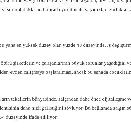
e, şirketlerde yaygın olan erkek egemen koşullar, hiyerarşik ya
levi sorumluluklarını birarada yürütmede yaşadıkları zorluklar g
 bu yana en yüksek düzey olan yüzde 48 düzeyinde. İş değiştirm
rü şirketlerin ve çalışanlarının büyük sorunlar yaşadığını ve b
iden evden çalışmaya başlanılması, ancak bu esnada çocukların 
arın tekellerin bünyesinde, salgından daha önce dijitalleşme 
tisinin daha hızlı geliştiğini söylüyor. Bu bağlamda salgın süre
54 düzeyinde ifade ediliyor.