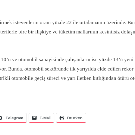
ştirmek isteyenlerin oranı yüzde 22 ile ortalamanın üzerinde. B
erilerle bire bir ilişkiye ve tüketim mallarının kesintisiz dol
10’u ve otomobil sanayisinde çalışanların ise yüzde 13’ü yeni b
or. Bunda, otomobil sektöründe ilk yarıyılda elde edilen rekor 
kli otomobile geçiş süreci ve yarı iletken kıtlığından ötürü o
Telegram
E-Mail
Drucken