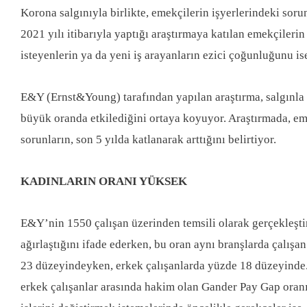
Korona salgınıyla birlikte, emekçilerin işyerlerindeki sorun
2021 yılı itibarıyla yaptığı araştırmaya katılan emekçilerin
isteyenlerin ya da yeni iş arayanların ezici çoğunluğunu is
E&Y (Ernst&Young) tarafından yapılan araştırma, salgınla b
büyük oranda etkilediğini ortaya koyuyor. Araştırmada, emek
sorunların, son 5 yılda katlanarak arttığını belirtiyor.
KADINLARIN ORANI YÜKSEK
E&Y’nin 1550 çalışan üzerinden temsili olarak gerçekleşti
ağırlaştığını ifade ederken, bu oran aynı branşlarda çalışa
23 düzeyindeyken, erkek çalışanlarda yüzde 18 düzeyinde. D
erkek çalışanlar arasında hakim olan Gander Pay Gap oranı