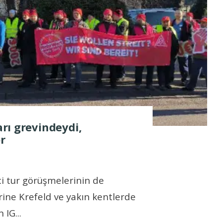
yarı grevindeydi,
r
ci tur görüşmelerinin de
ine Krefeld ve yakın kentlerde
n IG
...