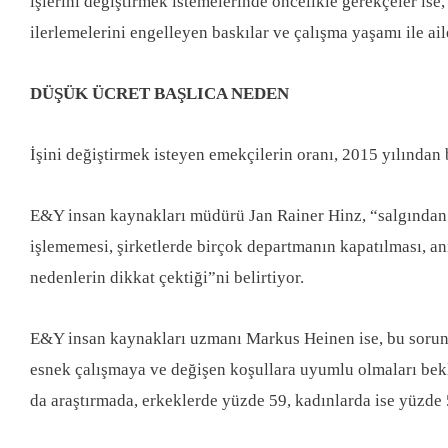
işlerini değiştirmek istemelerinde öncelikle gerekçeler is
ilerlemelerini engelleyen baskılar ve çalışma yaşamı ile ai
DÜŞÜK ÜCRET BAŞLICA NEDEN
İşini değiştirmek isteyen emekçilerin oranı, 2015 yılından
E&Y insan kaynakları müdürü Jan Rainer Hinz, “salgından ötü
işlememesi, şirketlerde birçok departmanın kapatılması, an
nedenlerin dikkat çektiği”ni belirtiyor.
E&Y insan kaynakları uzmanı Markus Heinen ise, bu sorunl
esnek çalışmaya ve değişen koşullara uyumlu olmaları beklen
da araştırmada, erkeklerde yüzde 59, kadınlarda ise yüzde 