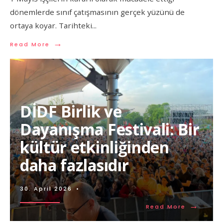
dönemlerde sınıf çatışmasının gerçek yüzünü de
ortaya koyar. Tarihteki
...
→
Read More
DİDF Birlik ve
Dayanışma Festivali: Bir
kültür etkinliğinden
daha fazlasıdır
30. April 2026
•
→
Read More