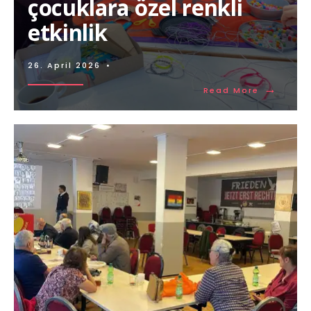
çocuklara özel renkli
etkinlik
26. April 2026
•
→
Read More