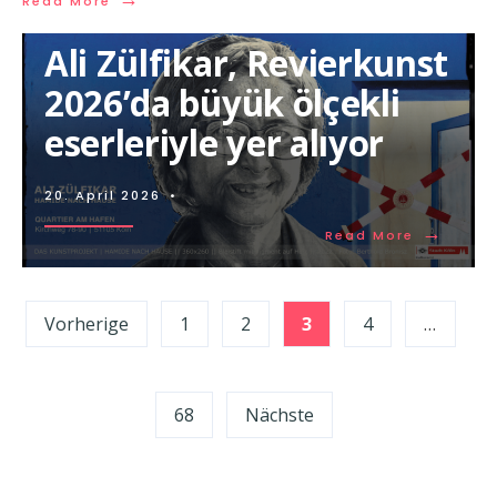
Read More
Ali Zülfikar, Revierkunst
2026’da büyük ölçekli
eserleriyle yer alıyor
20. April 2026
•
→
Read More
Seitennummerierung
Vorherige
1
2
3
4
…
der
Beiträge
68
Nächste