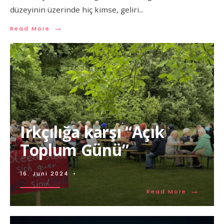
düzeyinin üzerinde hiç kimse, geliri
...
→
Read More
Irkçılığa karşı “Açık
Toplum Günü”
16. Juni 2024
•
→
Read More