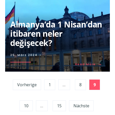
Almanya’da 1 Nisan’dan
itibaren neler
değişecek?
25. März 2024
•
→
Read More
Seitennummerierung
Vorherige
1
…
8
9
der
Beiträge
10
…
15
Nächste