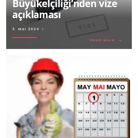
Büyükelçiliği’nden vize
açıklaması
3. Mai 2024
•
→
Read More